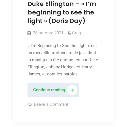
Duke Ellington – « I’m
beginning to see the
light » (Doris Day)
28 octobre 2021
Greg
« I’m Beginning to See the Light » est
un merveilleux standard de jazz dont
la musique a été composée par Duke
Ellington, Johnny Hodges et Harry
James, et dont les paroles…
Duke
Continue reading
Ellington
–
on
Leave a Comment
Duke
« I’m
Ellington
–
beginning
« I’m
to
beginning