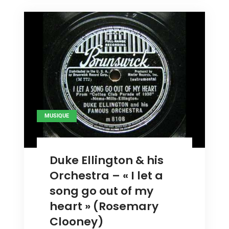
to
see
see
the
the
light »
light »
(Doris
Day)
(Doris
Day)
MUSIQUE
Duke Ellington & his
Orchestra – « I let a
song go out of my
heart » (Rosemary
Clooney)