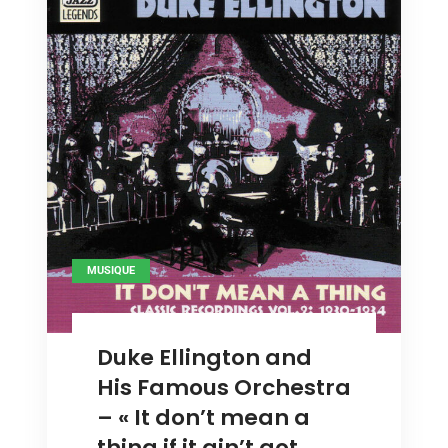
MUSIQUE
Duke Ellington and
His Famous Orchestra
– « It don’t mean a
thing if it ain’t got