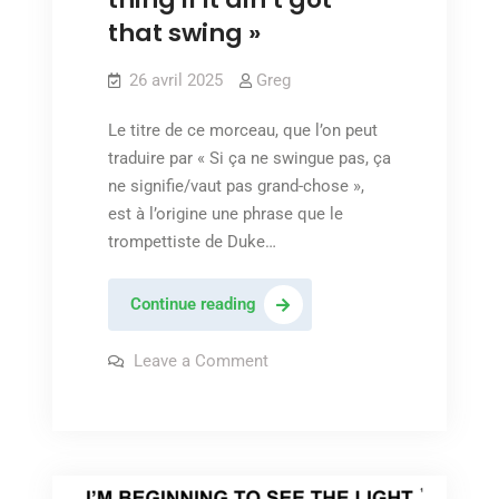
that swing »
26 avril 2025
Greg
Le titre de ce morceau, que l’on peut
traduire par « Si ça ne swingue pas, ça
ne signifie/vaut pas grand-chose »,
est à l’origine une phrase que le
trompettiste de Duke…
Duke
Continue reading
Ellington
and
on
Leave a Comment
Duke
His
Ellington
and
Famous
His
Orchestra
Famous
Orchestra
–
–
« It
« It