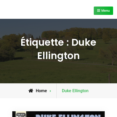
Skip
to
Menu
content
Étiquette :
Duke
Ellington
Posts
Home
Duke Ellington
tagged