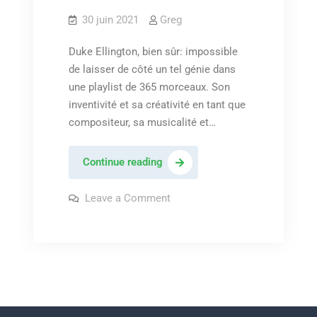
30 juin 2021
Greg
Duke Ellington, bien sûr: impossible
de laisser de côté un tel génie dans
une playlist de 365 morceaux. Son
inventivité et sa créativité en tant que
compositeur, sa musicalité et…
Duke
Continue reading
Ellington
&
on
Leave a Comment
Duke
his
Ellington
&
Orchestra
his
–
Orchestra
–
« I
« I
let
let
a
a
song
go