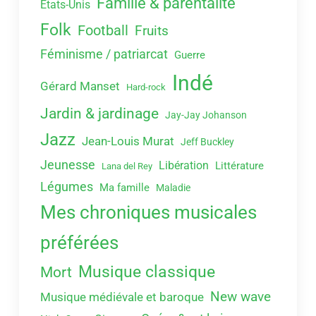
Famille & parentalité
Etats-Unis
Folk
Football
Fruits
Féminisme / patriarcat
Guerre
Indé
Gérard Manset
Hard-rock
Jardin & jardinage
Jay-Jay Johanson
Jazz
Jean-Louis Murat
Jeff Buckley
Jeunesse
Libération
Littérature
Lana del Rey
Légumes
Ma famille
Maladie
Mes chroniques musicales
préférées
Musique classique
Mort
New wave
Musique médiévale et baroque