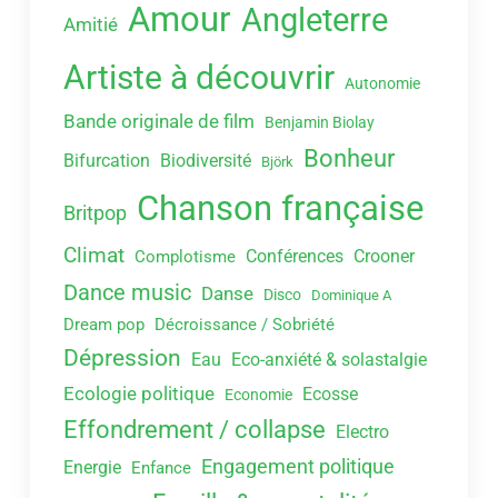
Amour
Angleterre
Amitié
Artiste à découvrir
Autonomie
Bande originale de film
Benjamin Biolay
Bonheur
Bifurcation
Biodiversité
Björk
Chanson française
Britpop
Climat
Conférences
Crooner
Complotisme
Dance music
Danse
Disco
Dominique A
Dream pop
Décroissance / Sobriété
Dépression
Eau
Eco-anxiété & solastalgie
Ecologie politique
Ecosse
Economie
Effondrement / collapse
Electro
Engagement politique
Energie
Enfance