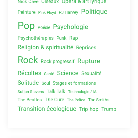
Opéra & art lyrique
Oiseaux
Nick Cave
Politique
Peinture
PJ Harvey
Pink Floyd
Pop
Psychologie
Poésie
Psychothérapies
Rap
Punk
Religion & spiritualité
Reprises
Rock
Rupture
Rock progressif
Récoltes
Science
Sexualité
Santé
Solitude
Stages et formations
Soul
Talk Talk
Sufjan Stevens
Technologie / IA
The Cure
The Beatles
The Smiths
The Police
Transition écologique
Trip-hop
Trump