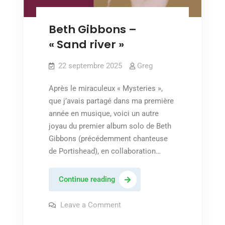
Beth Gibbons –
« Sand river »
22 septembre 2025
Greg
Après le miraculeux « Mysteries »,
que j’avais partagé dans ma première
année en musique, voici un autre
joyau du premier album solo de Beth
Gibbons (précédemment chanteuse
de Portishead), en collaboration…
Beth
Continue reading
Gibbons
–
on
Leave a Comment
Beth
« Sand
Gibbons