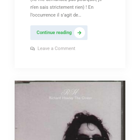
n’en sais strictement rien) ! En
l’occurrence il s’agit de…
Girls
Continue reading
in
Hawaii
on
Leave a Comment
Girls
–
in
Hawaii
« Changes »
–
« Changes »