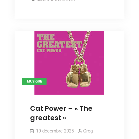
Pierre
« Je
Lapointe
–
déteste
« Je
ma
déteste
ma
vie »
vie »
MUSIQUE
Cat Power – « The
greatest »
19 décembre 2025
Greg