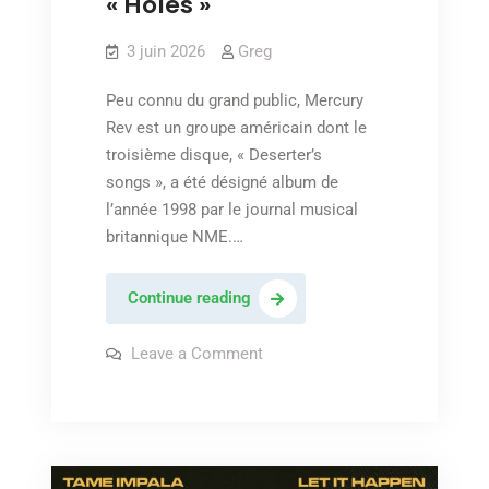
« Holes »
3 juin 2026
Greg
Peu connu du grand public, Mercury
Rev est un groupe américain dont le
troisième disque, « Deserter’s
songs », a été désigné album de
l’année 1998 par le journal musical
britannique NME.…
Mercury
Continue reading
Rev
–
on
Leave a Comment
Mercury
« Holes »
Rev
–
« Holes »