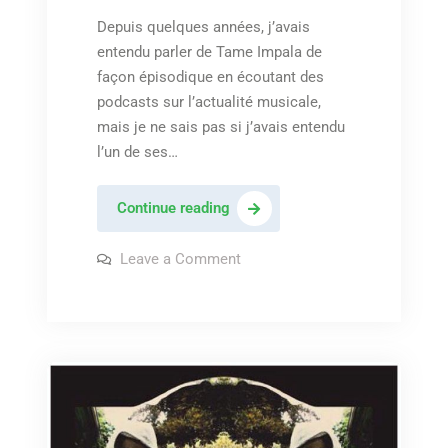
Depuis quelques années, j’avais
entendu parler de Tame Impala de
façon épisodique en écoutant des
podcasts sur l’actualité musicale,
mais je ne sais pas si j’avais entendu
l’un de ses…
Tame
Continue reading
Impala
–
on
Leave a Comment
Tame
« Let
Impala
–
it
« Let
happen »
it
happen »