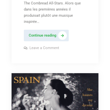
The Cornbread All-Stars. Alors que
dans les premières années il
produisait plutôt une musique
inspirée…
Midlake
Continue reading
–
« Acts
on
Leave a Comment
Midlake
of
–
« Acts
man »
of
man »