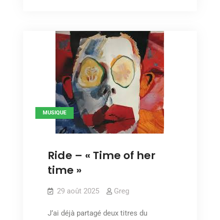
–
river »
« Sand
river »
MUSIQUE
Ride – « Time of her
time »
29 août 2025
Greg
J’ai déjà partagé deux titres du