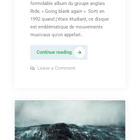
formidable album du groupe anglais
Ride, « Going blank again ». Sorti en
1992 quand j’étais étudiant, ce disque
est emblématique de mouvements
musicaux qu’on appelait…
Ride
Continue reading
–
« Time
on
Leave a Comment
Ride
of
–
« Time
her
of
time »
her
time »