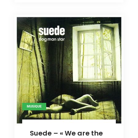
for
pill »
the
pill »
MUSIQUE
Suede – « We are the