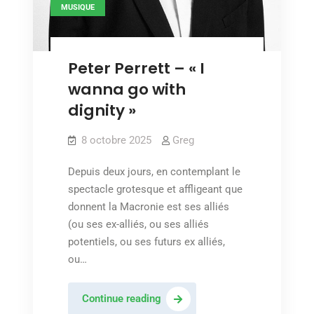
MUSIQUE
Peter Perrett – « I
wanna go with
dignity »
8 octobre 2025
Greg
Depuis deux jours, en contemplant le
spectacle grotesque et affligeant que
donnent la Macronie est ses alliés
(ou ses ex-alliés, ou ses alliés
potentiels, ou ses futurs ex alliés,
ou…
Peter
Continue reading