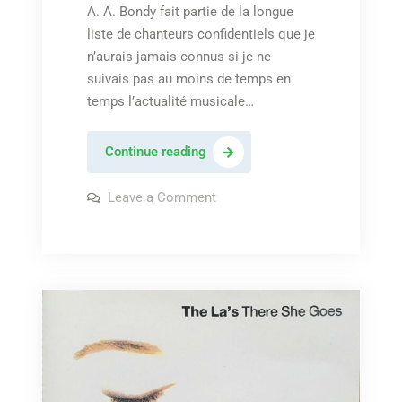
A. A. Bondy fait partie de la longue
liste de chanteurs confidentiels que je
n’aurais jamais connus si je ne
suivais pas au moins de temps en
temps l’actualité musicale…
A.
Continue reading
A.
Bondy
on
Leave a Comment
A.
–
A.
Bondy
« The
–
twist »
« The
twist »