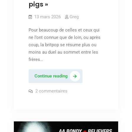
pigs »
13 mars 2026
Greg
Pour beaucoup de celles et ceux qui
ne l’ont connue que de loin, ou après
coup, la britpop se résume plus ou
moins au duel au sommet entre les
frères…
Suede
Continue reading
–
« We
sur
2 commentaires
Suede
are
–
« We
the
are
pigs »
the
pigs »