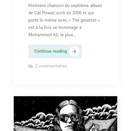
Première chanson du septième album
de Cat Power, sorti en 2006 et qui
porte le même nom, « The greatest »
est à la fois un hommage à
Mohammed Ali, le plus…
Cat
Continue reading
Power
–
sur
2 commentaires
Cat
« The
Power
–
greatest »
« The
greatest »