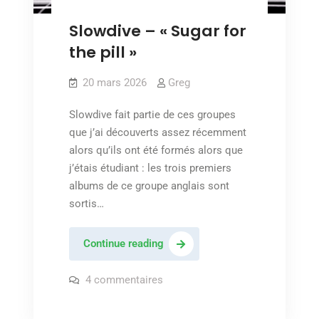
Slowdive – « Sugar for
the pill »
20 mars 2026
Greg
Slowdive fait partie de ces groupes
que j’ai découverts assez récemment
alors qu’ils ont été formés alors que
j’étais étudiant : les trois premiers
albums de ce groupe anglais sont
sortis…
Slowdive
Continue reading
–
« Sugar
sur
4 commentaires
Slowdive
for
–
« Sugar
the