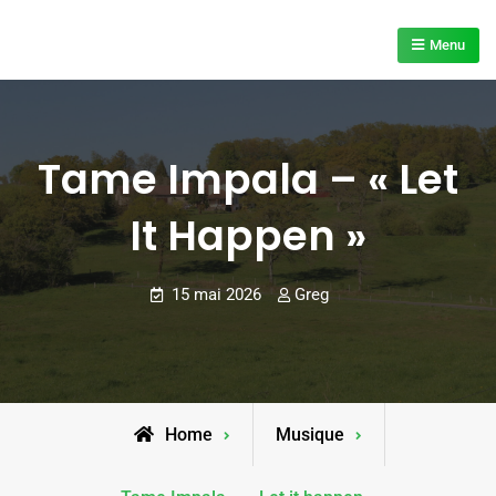
Skip
to
Menu
content
Tame Impala – « Let
It Happen »
15 mai 2026
Greg
Home
Musique