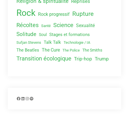
Religion & spiritualité
Reprises
Rock
Rupture
Rock progressif
Récoltes
Science
Sexualité
Santé
Solitude
Stages et formations
Soul
Talk Talk
Sufjan Stevens
Technologie / IA
The Cure
The Beatles
The Smiths
The Police
Transition écologique
Trip-hop
Trump
Facebook
LinkedIn
Instagram
Spotify