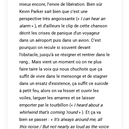
mieux encore, l’envie de libération. Bien sûr
Kevin Parker sait bien que c’est une
perspective très angoissante («
I can hear an
alarm
» ), et d’ailleurs le clip de cette chanson
décrit les crises de panique d’un voyageur
dans un aéroport puis dans un avion. C’est
pourquoi on recule si souvent devant
l’obstacle, jusqu’à se résigner et rentrer dans le
rang… Mais vient un moment où on ne plus
faire taire la voix qui nous chuchote que ça
suffit de vivre dans le mensonge et de stagner
dans un ersatz d’existence, ça suffit ce suicide
à petit feu, alors on va hisser et ouvrir les
voiles, larguer les amarres et se laisser
emporter par le tourbillon («
I heard about a
whirlwind that’s coming ’round
» ). Et ça va
bien se passer : «
It’s always around me, all
this noise / But not nearly as loud as the voice