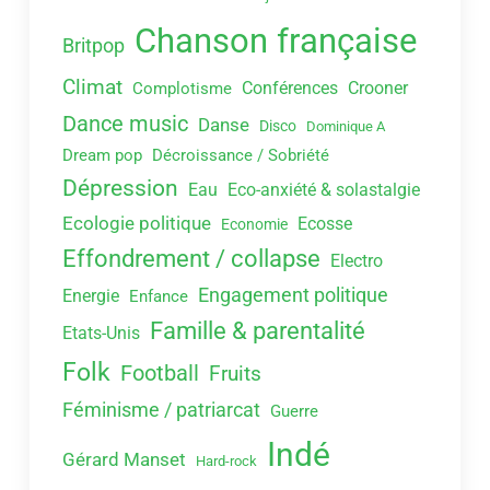
Chanson française
Britpop
Climat
Conférences
Crooner
Complotisme
Dance music
Danse
Disco
Dominique A
Dream pop
Décroissance / Sobriété
Dépression
Eau
Eco-anxiété & solastalgie
Ecologie politique
Ecosse
Economie
Effondrement / collapse
Electro
Engagement politique
Energie
Enfance
Famille & parentalité
Etats-Unis
Folk
Football
Fruits
Féminisme / patriarcat
Guerre
Indé
Gérard Manset
Hard-rock