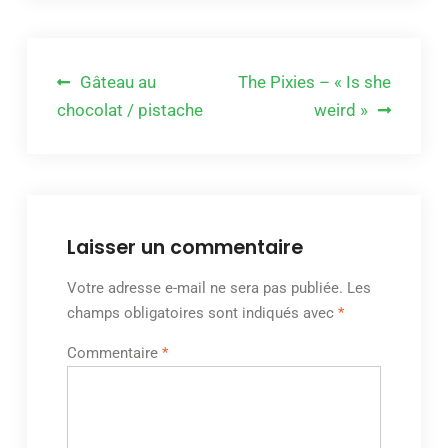
Navigation
Gâteau au
The Pixies – « Is she
de
chocolat / pistache
weird »
l’article
Laisser un commentaire
Votre adresse e-mail ne sera pas publiée.
Les
champs obligatoires sont indiqués avec
*
Commentaire
*