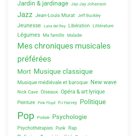
Jardin & jardinage
Jay-Jay Johanson
Jazz
Jean-Louis Murat
Jeff Buckley
Jeunesse
Libération
Littérature
Lana del Rey
Légumes
Ma famille
Maladie
Mes chroniques musicales
préférées
Musique classique
Mort
New wave
Musique médiévale et baroque
Opéra & art lyrique
Oiseaux
Nick Cave
Politique
Peinture
PJ Harvey
Pink Floyd
Pop
Psychologie
Poésie
Psychothérapies
Rap
Punk