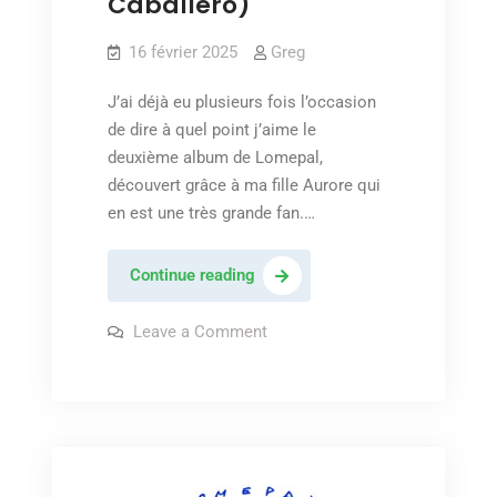
Caballero)
16 février 2025
Greg
J’ai déjà eu plusieurs fois l’occasion
de dire à quel point j’aime le
deuxième album de Lomepal,
découvert grâce à ma fille Aurore qui
en est une très grande fan.…
Lomepal
Continue reading
–
« Montfermeil »
on
Leave a Comment
Lomepal
(feat.
–
« Montfermeil »
Caballero)
(feat.
Caballero)