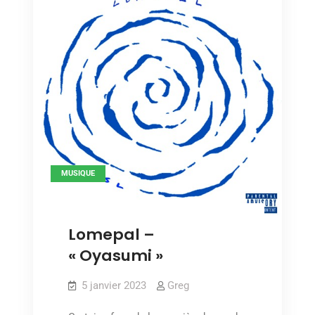
MUSIQUE
Lomepal –
« Oyasumi »
5 janvier 2023
Greg