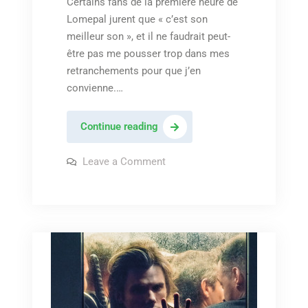
Certains fans de la première heure de
Lomepal jurent que « c’est son
meilleur son », et il ne faudrait peut-
être pas me pousser trop dans mes
retranchements pour que j’en
convienne.…
Lomepal
Continue reading
–
« Oyasumi »
on
Leave a Comment
Lomepal
–
« Oyasumi »