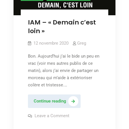
IAM – « Demain c’est
loin »
12 novembre 2020
Greg
Bon. Aujourd’hui j’ai le bide un peu en
vrac (voir mes autres publis de ce
matin), alors j’ai envie de partager un
morceau qui m’aide à extérioriser
colère et tristesse.…
IAM
Continue reading
–
« Demain
on
Leave a Comment
IAM
c’est
–
« Demain