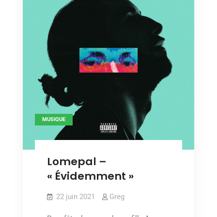
MUSIQUE
Lomepal –
« Évidemment »
22 juin 2021
Greg