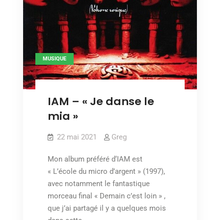
MUSIQUE
IAM – « Je danse le
mia »
22 mai 2021
Greg
Mon album préféré d‘IAM est
« L’école du micro d’argent » (1997),
avec notamment le fantastique
morceau final « Demain c’est loin » ,
que j’ai partagé il y a quelques mois