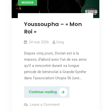
MUSIQUE
Youssoupha – « Mon
Roi »
24 mai 2026
Greg
Depuis cinq jours, Dorian est à la
maison, d’abord avec l’un de ses amis
qu’il a rencontré durant sa longue
période de bénévolat à Grande-Synthe
dans l’association Utopia 56 (une…
Youssoupha
Continue reading
–
« Mon
on
Leave a Comment
Youssoupha
Roi »