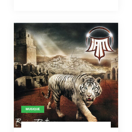
–
« Mon
Roi »
MUSIQUE