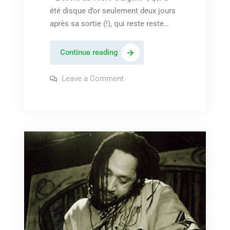
été disque d’or seulement deux jours
après sa sortie (!), qui reste reste…
IAM
Continue reading
–
« L’enfer »
on
Leave a Comment
IAM
–
« L’enfer »