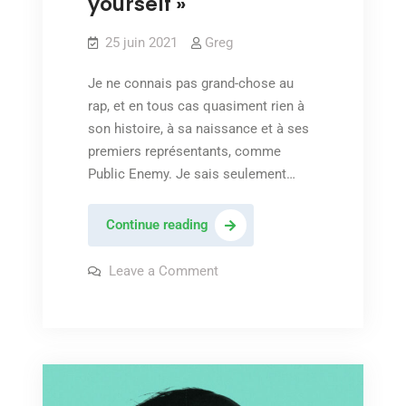
yourself »
25 juin 2021
Greg
Je ne connais pas grand-chose au
rap, et en tous cas quasiment rien à
son histoire, à sa naissance et à ses
premiers représentants, comme
Public Enemy. Je sais seulement…
Eminem
Continue reading
–
« Lose
on
Leave a Comment
Eminem
yourself »
–
« Lose
yourself »