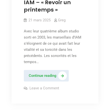
IAM – « Revoir un
printemps »
21 mars 2025
Greg
Avec leur quatrième album studio
sorti en 2003, les marseillais d’IAM
s’éloignent de ce qui avait fait leur
vitalité et sa tonicité dans les
précédents. Les sonorités et les
tempos…
IAM
Continue reading
–
« Revoir
on
Leave a Comment
IAM
un
–
« Revoir
printemps »
un
printemps »