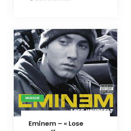
DJ
« Giving
Shadow
–
up
« Giving
the
up
the
ghost »
ghost »
MUSIQUE
Eminem – « Lose