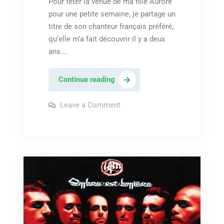
Pour fêter la venue de ma fille Aurore
pour une petite semaine, je partage un
titre de son chanteur français préféré,
qu’elle m’a fait découvrir il y a deux
ans.…
Lomepal
Continue reading
–
« Évidemment »
on
Leave a Comment
Lomepal
–
« Évidemment »