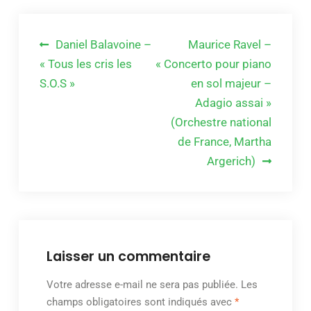
Navigation
Daniel Balavoine –
Maurice Ravel –
de
« Tous les cris les
« Concerto pour piano
S.O.S »
en sol majeur –
l’article
Adagio assai »
(Orchestre national
de France, Martha
Argerich)
Laisser un commentaire
Votre adresse e-mail ne sera pas publiée.
Les
champs obligatoires sont indiqués avec
*