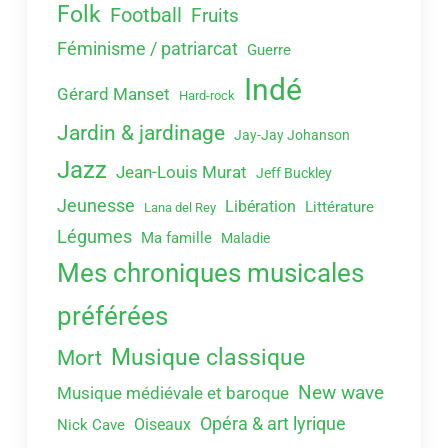
Folk
Football
Fruits
Féminisme / patriarcat
Guerre
Indé
Gérard Manset
Hard-rock
Jardin & jardinage
Jay-Jay Johanson
Jazz
Jean-Louis Murat
Jeff Buckley
Jeunesse
Libération
Littérature
Lana del Rey
Légumes
Ma famille
Maladie
Mes chroniques musicales
préférées
Musique classique
Mort
New wave
Musique médiévale et baroque
Opéra & art lyrique
Oiseaux
Nick Cave