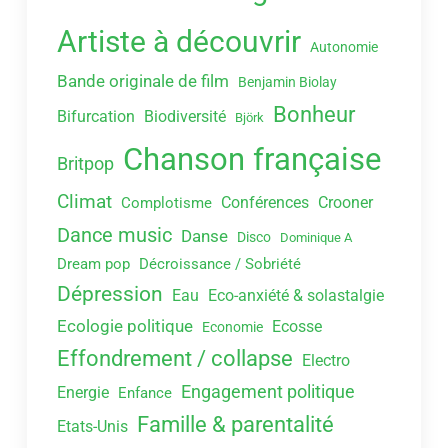
Artiste à découvrir
Autonomie
Bande originale de film
Benjamin Biolay
Bonheur
Bifurcation
Biodiversité
Björk
Chanson française
Britpop
Climat
Conférences
Crooner
Complotisme
Dance music
Danse
Disco
Dominique A
Dream pop
Décroissance / Sobriété
Dépression
Eau
Eco-anxiété & solastalgie
Ecologie politique
Ecosse
Economie
Effondrement / collapse
Electro
Engagement politique
Energie
Enfance
Famille & parentalité
Etats-Unis