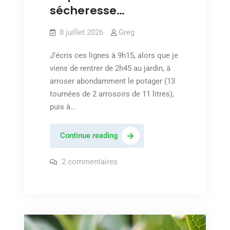
sécheresse…
8 juillet 2026
Greg
J’écris ces lignes à 9h15, alors que je
viens de rentrer de 2h45 au jardin, à
arroser abondamment le potager (13
tournées de 2 arrosoirs de 11 litres),
puis à…
Paillage
Continue reading
et
arrosage
sur
2 commentaires
Paillage
en
et
arrosage
période
en
de
période
de
sécheresse…
sécheresse…