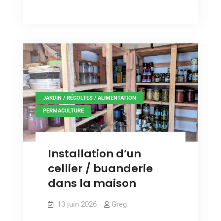
de
vraie
récolte
myrtilles
de
cette
myrtilles
cette
année
année
,
JARDIN / RÉCOLTES / ALIMENTATION
PERMACULTURE
Installation d’un
cellier / buanderie
dans la maison
13 juin 2026
Greg