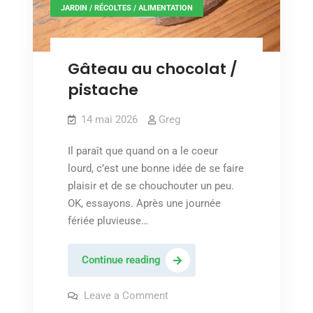
JARDIN / RÉCOLTES / ALIMENTATION
Gâteau au chocolat /
pistache
14 mai 2026
Greg
Il paraît que quand on a le coeur
lourd, c’est une bonne idée de se faire
plaisir et de se chouchouter un peu.
OK, essayons. Après une journée
fériée pluvieuse…
Gâteau
Continue reading
au
chocolat
on
Leave a Comment
Gâteau
/