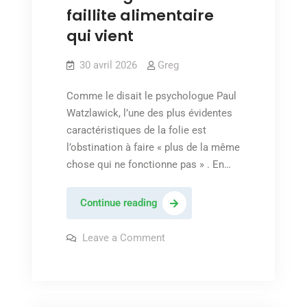
faillite alimentaire
qui vient
30 avril 2026
Greg
Comme le disait le psychologue Paul
Watzlawick, l’une des plus évidentes
caractéristiques de la folie est
l’obstination à faire « plus de la même
chose qui ne fonctionne pas » . En…
La
Continue reading
décision
de
on
Leave a Comment
La
ne
décision
de
pas
ne
semer
pas
semer
de