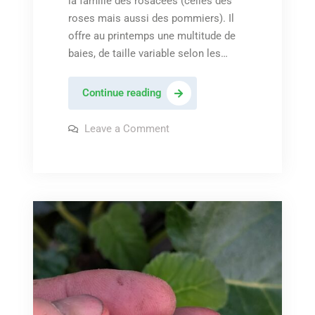
la famille des rosacées (celles des
roses mais aussi des pommiers). Il
offre au printemps une multitude de
baies, de taille variable selon les…
L’amélanche,
Continue reading
une
baie
on
Leave a Comment
L’amélanche,
à
une
baie
découvrir
à
découvrir