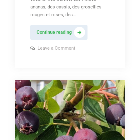
ananas, des cassis, des groseilles
rouges et roses, des…
Petits
Continue reading
fruits
frais
on
Leave a Comment
Petits
pour
fruits
frais
le
pour
petit
le
petit
déjeuner
déjeuner