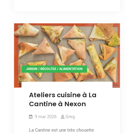
au
chocolat
pistache
/
pistache
JARDIN / RÉCOLTES / ALIMENTATION
Ateliers cuisine à La
Cantine à Nexon
9 mai 2026
Greg
La Cantine est une très chouette