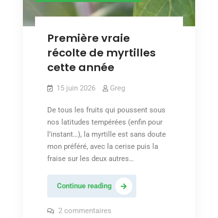
Première vraie
récolte de myrtilles
cette année
15 juin 2026
Greg
De tous les fruits qui poussent sous
nos latitudes tempérées (enfin pour
l’instant…), la myrtille est sans doute
mon préféré, avec la cerise puis la
fraise sur les deux autres…
Première
Continue reading
vraie
récolte
sur
2 commentaires
Première