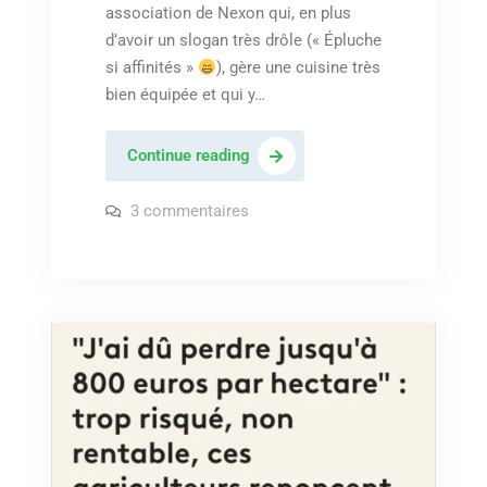
association de Nexon qui, en plus
d’avoir un slogan très drôle (« Épluche
si affinités »
), gère une cuisine très
bien équipée et qui y…
Ateliers
Continue reading
cuisine
à
sur
3 commentaires
Ateliers
La
cuisine
à
Cantine à
La
Nexon
Cantine à
Nexon