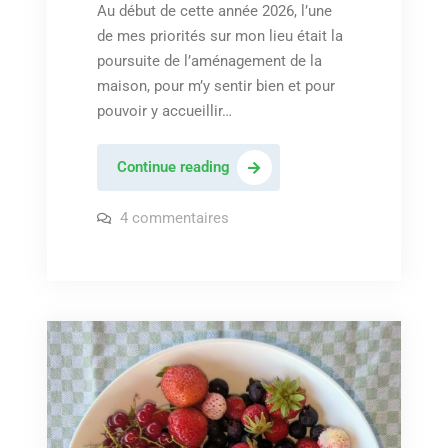
Au début de cette année 2026, l’une
de mes priorités sur mon lieu était la
poursuite de l’aménagement de la
maison, pour m’y sentir bien et pour
pouvoir y accueillir…
Installation
Continue reading
d’un
cellier
sur
4 commentaires
Installation
/
d’un
cellier
buanderie
/
dans
buanderie
dans
la
la
maison
maison