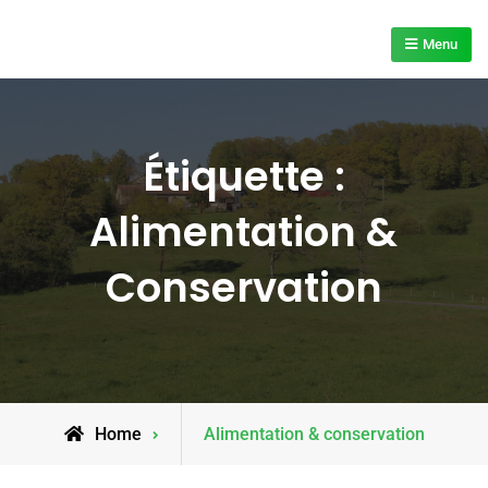
Skip
to
Menu
content
Étiquette :
Alimentation &
Conservation
Posts
Home
Alimentation & conservation
tagged