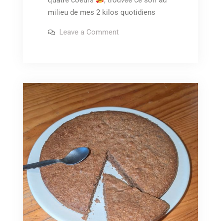
milieu de mes 2 kilos quotidiens
on
Leave a Comment
La
fraise
porte-
bonheur