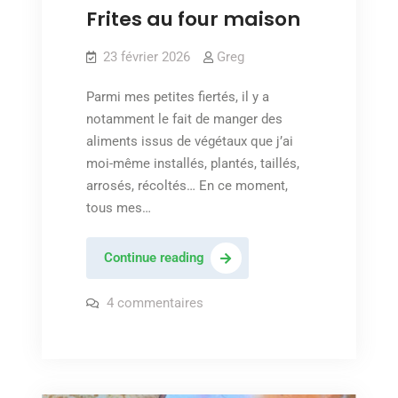
Frites au four maison
23 février 2026
Greg
Parmi mes petites fiertés, il y a
notamment le fait de manger des
aliments issus de végétaux que j’ai
moi-même installés, plantés, taillés,
arrosés, récoltés… En ce moment,
tous mes…
Frites
Continue reading
au
four
sur
4 commentaires
Frites
maison
au
four
maison