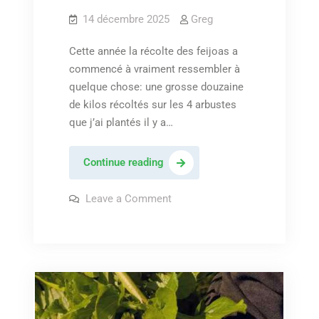
14 décembre 2025
Greg
Cette année la récolte des feijoas a
commencé à vraiment ressembler à
quelque chose: une grosse douzaine
de kilos récoltés sur les 4 arbustes
que j’ai plantés il y a…
Le
Continue reading
feijoa,
fleurs
on
Leave a Comment
Le
magnifiques
feijoa,
fleurs
et
magnifiques
fruits
et
fruits
acidulés
acidulés