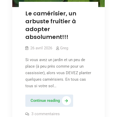
Le camérisier, un
arbuste fruitier à
adopter
absolument!!!
26 avril 2026
Greg
Si vous avez un jardin et un peu de
place (à peu près comme pour un
cassissier), alors vous DEVEZ planter
quelques camérisiers. En tous cas
tous si votre sol…
Le
Continue reading
camérisier,
un
sur
3 commentaires