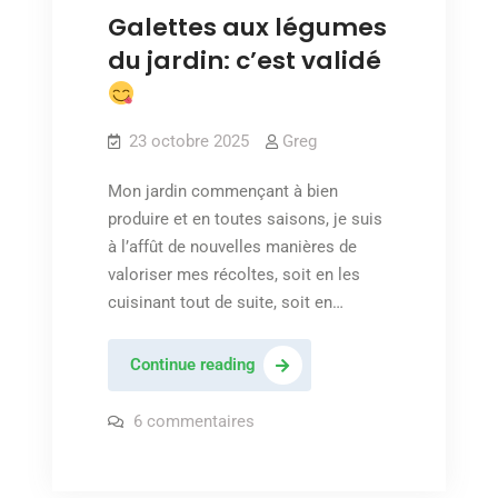
Galettes aux légumes
du jardin: c’est validé
23 octobre 2025
Greg
Mon jardin commençant à bien
produire et en toutes saisons, je suis
à l’affût de nouvelles manières de
valoriser mes récoltes, soit en les
cuisinant tout de suite, soit en…
Galettes
Continue reading
aux
légumes
sur
6 commentaires
Galettes
du
aux
légumes
jardin:
du