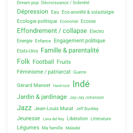
Dream pop
Décroissance / Sobriété
Dépression
Eau
Eco-anxiété & solastalgie
Ecologie politique
Ecosse
Economie
Effondrement / collapse
Electro
Engagement politique
Energie
Enfance
Famille & parentalité
Etats-Unis
Folk
Football
Fruits
Féminisme / patriarcat
Guerre
Indé
Gérard Manset
Hard-rock
Jardin & jardinage
Jay-Jay Johanson
Jazz
Jean-Louis Murat
Jeff Buckley
Jeunesse
Libération
Littérature
Lana del Rey
Légumes
Ma famille
Maladie