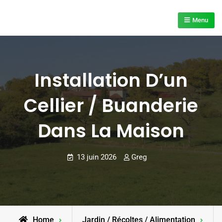
Skip
to
Menu
content
Installation D’un
Cellier / Buanderie
Dans La Maison
13 juin 2026
Greg
Home
Jardin / Récoltes / Alimentation