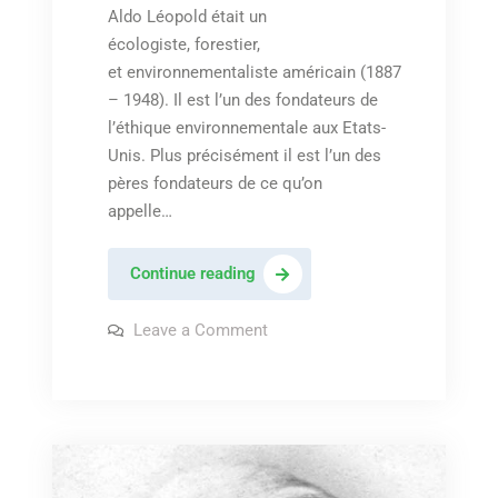
Aldo Léopold était un
écologiste, forestier,
et environnementaliste américain (1887
– 1948). Il est l’un des fondateurs de
l’éthique environnementale aux Etats-
Unis. Plus précisément il est l’un des
pères fondateurs de ce qu’on
appelle…
Aldo
Continue reading
Leopold:
« un
on
Leave a Comment
Aldo
émerveillement
Leopold:
« un
devant
émerveillement
la
devant
la
grandeur
grandeur
et
et
la
la
beauté