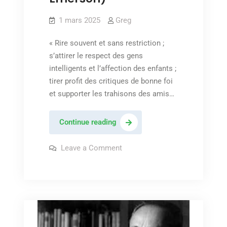
1 mars 2025
Greg
« Rire souvent et sans restriction ;
s’attirer le respect des gens
intelligents et l’affection des enfants ;
tirer profit des critiques de bonne foi
et supporter les trahisons des amis…
« Réussir
Continue reading
sa
vie »
on
Leave a Comment
« Réussir
(Ralph
sa
vie »
Waldo
(Ralph
Emerson)
Waldo
Emerson)