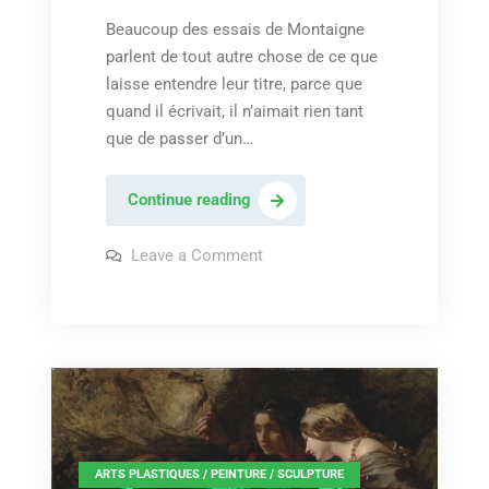
Beaucoup des essais de Montaigne
parlent de tout autre chose de ce que
laisse entendre leur titre, parce que
quand il écrivait, il n’aimait rien tant
que de passer d’un…
Gilbert
Continue reading
Bécaud
–
on
Leave a Comment
Gilbert
« Et
Bécaud
–
maintenant »
« Et
maintenant »
,
ARTS PLASTIQUES / PEINTURE / SCULPTURE