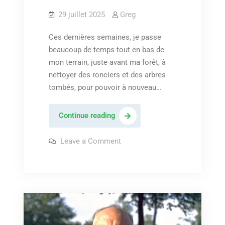
29 juillet 2025
Greg
Ces dernières semaines, je passe
beaucoup de temps tout en bas de
mon terrain, juste avant ma forêt, à
nettoyer des ronciers et des arbres
tombés, pour pouvoir à nouveau…
Leon
Continue reading
Bridges
–
on
Leave a Comment
Leon
« Peaceful
Bridges
–
place »
« Peaceful
place »