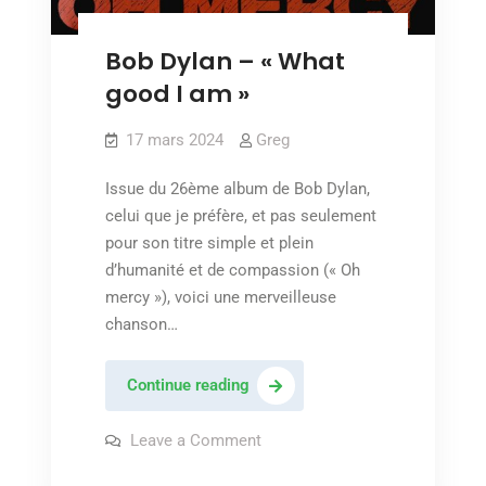
Bob Dylan – « What
good I am »
17 mars 2024
Greg
Issue du 26ème album de Bob Dylan,
celui que je préfère, et pas seulement
pour son titre simple et plein
d’humanité et de compassion (« Oh
mercy »), voici une merveilleuse
chanson…
Bob
Continue reading
Dylan
–
on
Leave a Comment
Bob
« What
Dylan