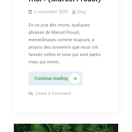
2 novembre 2025
Greg
En ce jour des morts, quelques
phrases de Marcel Proust,
merveilleuses comme toujours, à
propos des souvenirs que nous ont
laissés celles et ceux qui sont partis
mais qui vivent…
« La
Continue reading
possibilité
de
on
Leave a Comment
« La
telles
possibilité
de
heures
telles
ne
heures
ne
renaîtra
renaîtra
jamais
jamais