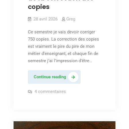
copies
28 avril 2026
Greg
Ce semestre je vais devoir corriger
750 copies. La correction des copies
est vraiment le pire du pire de mon
métier d’enseignant, et chaque fin de
semestre j’ai l’impression d’être…
Le
Continue reading
vertige
existentiel
sur
4 commentaires
Le
de
vertige
existentiel
la
de
correction
la
correction
des
des
copies
copies