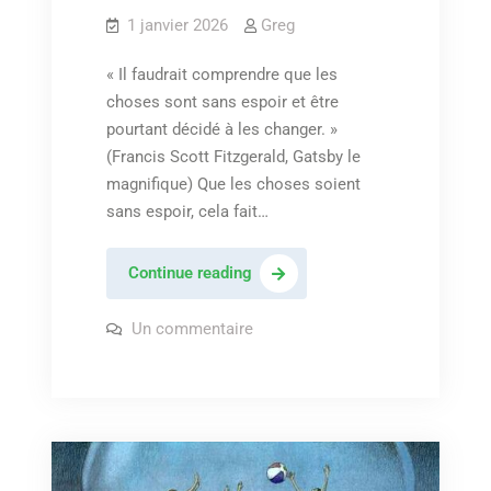
1 janvier 2026
Greg
« Il faudrait comprendre que les
choses sont sans espoir et être
pourtant décidé à les changer. »
(Francis Scott Fitzgerald, Gatsby le
magnifique) Que les choses soient
sans espoir, cela fait…
Bonne
Continue reading
année
2026!
sur
Un commentaire
Bonne
année
2026!