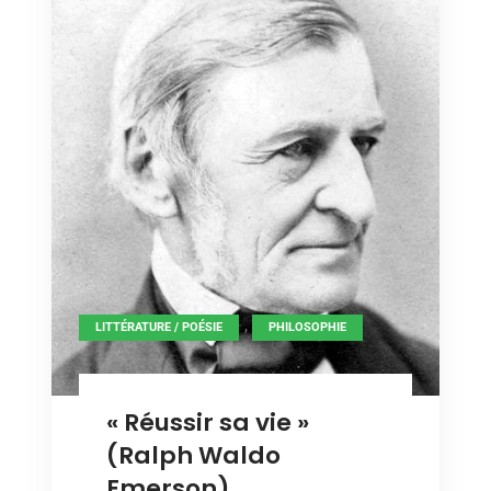
de
beauté
l’entreprise
biotique »
de
l’entreprise
biotique »
,
LITTÉRATURE / POÉSIE
PHILOSOPHIE
« Réussir sa vie »
(Ralph Waldo
Emerson)