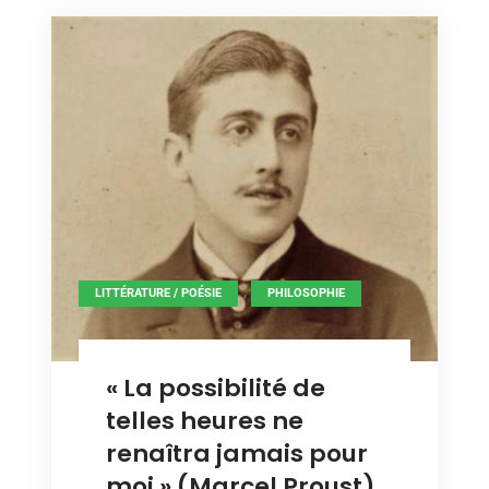
ce
qui
qui
compte
compte
vraiment ?
vraiment ?
,
LITTÉRATURE / POÉSIE
PHILOSOPHIE
« La possibilité de
telles heures ne
renaîtra jamais pour
moi » (Marcel Proust)