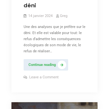
déni
14 janvier 2024
Greg
Une des analyses que je préfère sur le
déni. Et elle est valable pour tout: le
refus d’admettre les conséquences
écologiques de son mode de vie, le
refus de réaliser…
Clément
Continue reading
Rosset
et
on
Leave a Comment
Clément
le
Rosset
et
déni
le
déni