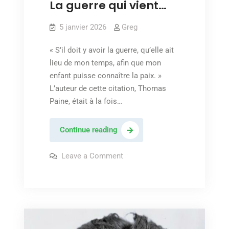
La guerre qui vient…
5 janvier 2026
Greg
« S’il doit y avoir la guerre, qu’elle ait
lieu de mon temps, afin que mon
enfant puisse connaître la paix. »
L’auteur de cette citation, Thomas
Paine, était à la fois…
La
Continue reading
guerre
qui
on
Leave a Comment
La
vient…
guerre
qui
vient…