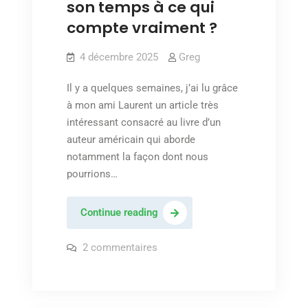
son temps à ce qui
compte vraiment ?
4 décembre 2025
Greg
Il y a quelques semaines, j’ai lu grâce
à mon ami Laurent un article très
intéressant consacré au livre d’un
auteur américain qui aborde
notamment la façon dont nous
pourrions…
Comment
Continue reading
consacrer
son
sur
2 commentaires
Comment
temps
consacrer
son
à
temps
ce
à