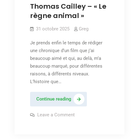
Thomas Cailley – « Le
règne animal »
31 octobre 2025
Greg
Je prends enfin le temps de rédiger
une chronique d’un film que j’ai
beaucoup aimé et qui, au delà, m’a
beaucoup marqué, pour différentes
raisons, à différents niveaux.
L’histoire que…
Thomas
Continue reading
Cailley
–
on
Leave a Comment
Thomas
« Le
Cailley
–
règne
« Le
animal »
règne