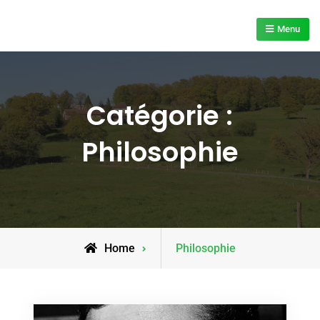
Skip
to
Menu
content
Catégorie :
Philosophie
Archive
Home
Philosophie
for