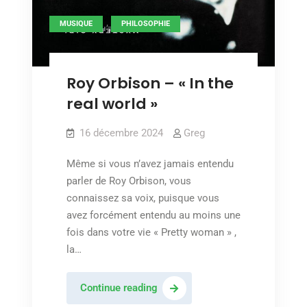
,
MUSIQUE
PHILOSOPHIE
Roy Orbison – « In the
real world »
16 décembre 2024
Greg
Même si vous n’avez jamais entendu
parler de Roy Orbison, vous
connaissez sa voix, puisque vous
avez forcément entendu au moins une
fois dans votre vie « Pretty woman » ,
la…
Roy
Continue reading
Orbison