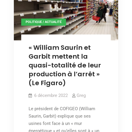
de
de
l’écologie
l’écologie
politique
est
politique
l’absence
de
POLITIQUE / ACTUALITÉ
est
rupture
l’absence
avec
le
de
dogme
de
rupture
« William Saurin et
la
avec
croissance
Garbit mettent la
économique »
le
quasi-totalité de leur
dogme
production à l’arrêt »
de
(Le Figaro)
la
croissance
6 décembre 2022
Greg
économique »
Le président de COFIGEO (William
Saurin, Garbit) explique que ses
usines font face à un « mur
énergétique » et qu’elles sont à « un