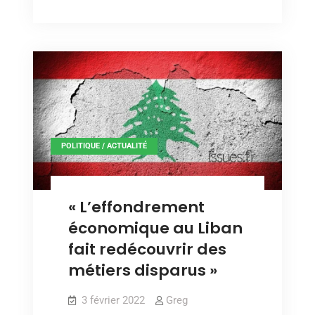
des
les
métiers
plus
les
plus
facilement
facilement
remplaçables
remplaçables
par
par
l’IA
l’IA
POLITIQUE / ACTUALITÉ
« L’effondrement
économique au Liban
fait redécouvrir des
métiers disparus »
3 février 2022
Greg