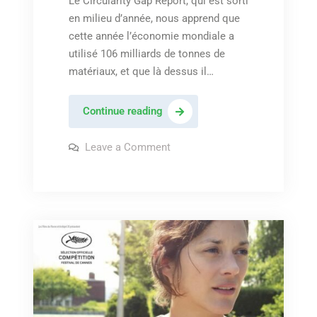
Le Circularity Gap Report, qui est sorti
en milieu d’année, nous apprend que
cette année l’économie mondiale a
utilisé 106 milliards de tonnes de
matériaux, et que là dessus il…
L’économie
Continue reading
mondiale
est
on
Leave a Comment
L’économie
de
mondiale
est
moins
de
en
moins
en
moins
moins
circulaire!
circulaire!