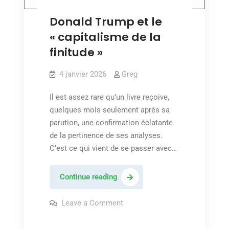
Donald Trump et le
« capitalisme de la
finitude »
4 janvier 2026
Greg
Il est assez rare qu’un livre reçoive,
quelques mois seulement après sa
parution, une confirmation éclatante
de la pertinence de ses analyses.
C’est ce qui vient de se passer avec…
Donald
Continue reading
Trump
et
on
Leave a Comment
Donald
le
Trump
et
« capitalisme