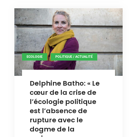
secteur
aérien
aérien
,
ECOLOGIE
POLITIQUE / ACTUALITÉ
Delphine Batho: « Le
cœur de la crise de
l’écologie politique
est l’absence de
rupture avec le
dogme de la