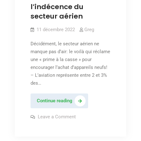
l’indécence du
secteur aérien
11 décembre 2022
Greg
Décidément, le secteur aérien ne
manque pas d’air: le voilà qui réclame
une « prime à la casse » pour
encourager l’achat d’appareils neufs!
– L’aviation représente entre 2 et 3%
des…
Aviation
Continue reading
et
climat:
on
Leave a Comment
Aviation
l’indécence
et
climat:
du
l’indécence
secteur
du