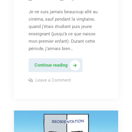
Je ne suis jamais beaucoup allé au
cinéma, sauf pendant la vingtaine,
quand j’étais étudiant puis jeune
enseignant (jusqu’à ce que naisse
mon premier enfant). Durant cette
période, j’aimais bien…
Les
Continue reading
frères
Dardenne
on
Leave a Comment
Les
–
frères
Dardenne
« Deux
–
jours,
« Deux
jours,
une
une
nuit »
nuit »