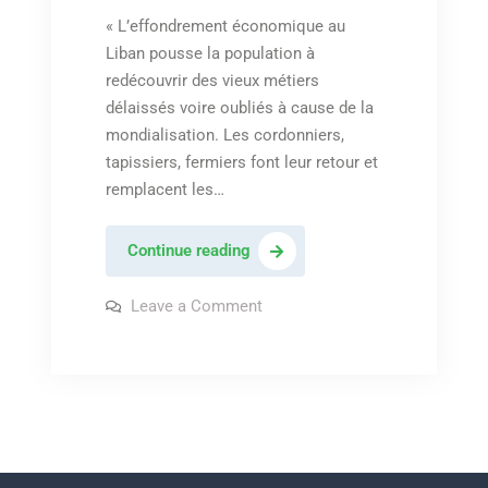
« L’effondrement économique au
Liban pousse la population à
redécouvrir des vieux métiers
délaissés voire oubliés à cause de la
mondialisation. Les cordonniers,
tapissiers, fermiers font leur retour et
remplacent les…
« L’effondrement
Continue reading
économique
au
on
Leave a Comment
« L’effondrement
Liban
économique
au
fait
Liban
redécouvrir
fait
redécouvrir
des
des
métiers
métiers
disparus »
disparus »