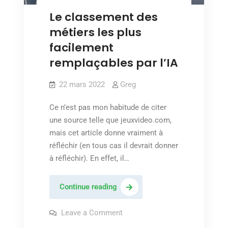
Figaro)
Le classement des
métiers les plus
facilement
remplaçables par l’IA
22 mars 2022
Greg
Ce n’est pas mon habitude de citer
une source telle que jeuxvideo.com,
mais cet article donne vraiment à
réfléchir (en tous cas il devrait donner
à réfléchir). En effet, il…
Le
Continue reading
classement
des
on
Leave a Comment
Le
métiers
classement