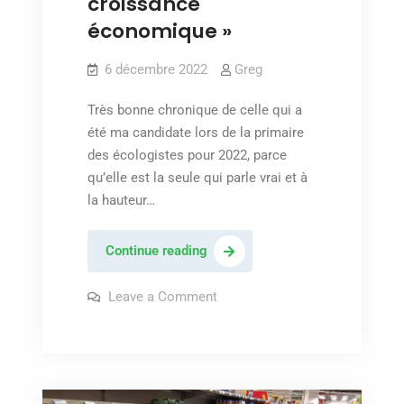
croissance
économique »
6 décembre 2022
Greg
Très bonne chronique de celle qui a
été ma candidate lors de la primaire
des écologistes pour 2022, parce
qu’elle est la seule qui parle vrai et à
la hauteur…
Delphine
Continue reading
Batho:
« Le
on
Leave a Comment
Delphine
cœur
Batho:
« Le
de
cœur
la
de
la
crise
crise