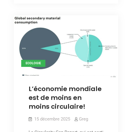
le
de
« capitalisme
de
la
la
finitude »
finitude »
ECOLOGIE
L’économie mondiale
est de moins en
moins circulaire!
15 décembre 2025
Greg