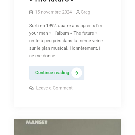
15 novembre 2024
Greg
Sorti en 1992, quatre ans après « I’m
your man » , l’album « The future »
reste à peu près dans la même veine
sur le plan musical. Honnêtement, il
ne me donne…
Leonard
Continue reading
Cohen
–
on
Leave a Comment
Leonard
« The
Cohen
–
future »
« The
future »