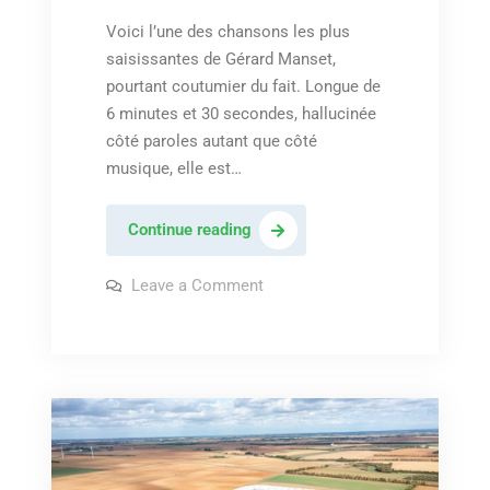
Voici l’une des chansons les plus
saisissantes de Gérard Manset,
pourtant coutumier du fait. Longue de
6 minutes et 30 secondes, hallucinée
côté paroles autant que côté
musique, elle est…
Gérard
Continue reading
Manset
–
on
Leave a Comment
Gérard
« Comme
Manset
–
un
« Comme
guerrier »
un
guerrier »