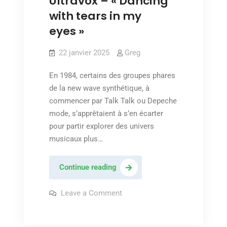
Ultravox – « Dancing
with tears in my
eyes »
22 janvier 2025
Greg
En 1984, certains des groupes phares
de la new wave synthétique, à
commencer par Talk Talk ou Depeche
mode, s’apprêtaient à s’en écarter
pour partir explorer des univers
musicaux plus…
Ultravox
Continue reading
–
« Dancing
on
Leave a Comment
Ultravox
with
–
« Dancing
tears
with