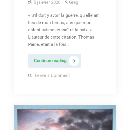
5 janvier 2026
Greg
« S’il doit y avoir la guerre, qu’elle ait
lieu de mon temps, afin que mon
enfant puisse connaître la paix. »
L’auteur de cette citation, Thomas
Paine, était à la fois…
La
Continue reading
guerre
qui
on
Leave a Comment
La
vient…
guerre
qui
vient…