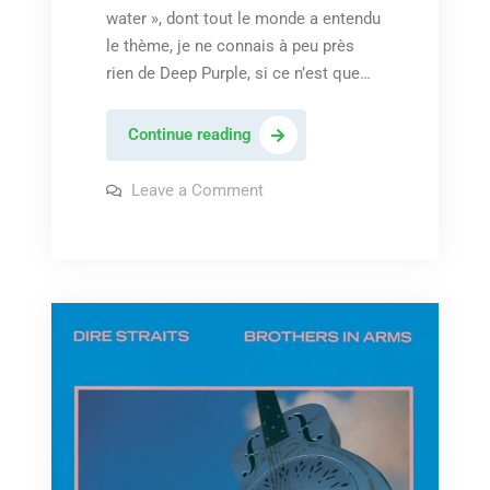
water », dont tout le monde a entendu
le thème, je ne connais à peu près
rien de Deep Purple, si ce n’est que…
Deep
Continue reading
purple
–
on
Leave a Comment
Deep
« Child
purple
–
in
« Child
time »
in
time »