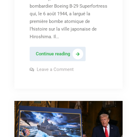
bombardier Boeing B-29 Superfortress
qui, le 6 août 1944, a largué la
première bombe atomique de
l’histoire sur la ville japonaise de
Hiroshima. Il…
Orchestral
Continue reading
manœuvre
in
on
Leave a Comment
Orchestral
the
manœuvre
in
dark
the
–
dark
–
« Enola
« Enola
Gay »
Gay »