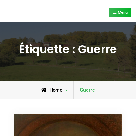
Skip
to
Menu
content
Étiquette :
Guerre
Posts
Home
Guerre
tagged