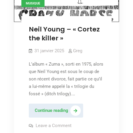
MUSIQUE
Neil Young – « Cortez
the killer »
31 janvier 2025
Greg
L’album « Zuma », sorti en 1975, alors
que Neil Young est sous le coup de
son récent divorce, fait partie ce qu’il
a lui-même appelé la « trilogie du
fossé » (ditch trilogy).…
Neil
Continue reading
Young
–
on
Leave a Comment
Neil
« Cortez