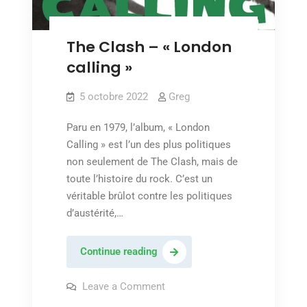
The Clash – « London
calling »
5 octobre 2022
Greg
Paru en 1979, l’album, « London
Calling » est l’un des plus politiques
non seulement de The Clash, mais de
toute l’histoire du rock. C’est un
véritable brûlot contre les politiques
d’austérité,…
The
Continue reading
Clash
–
on
Leave a Comment
The
« London
Clash