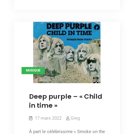
–
calling »
« London
calling »
MUSIQUE
Deep purple – « Child
in time »
17 mars 2022
Greg
À part le célébrissime « Smoke on the