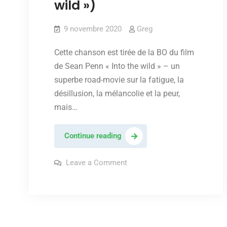
wild »)
9 novembre 2020
Greg
Cette chanson est tirée de la BO du film
de Sean Penn « Into the wild » – un
superbe road-movie sur la fatigue, la
désillusion, la mélancolie et la peur,
mais…
Eddie
Continue reading
Vedder
–
on
Leave a Comment
Eddie
« No
Vedder
–
ceiling »
« No
(Bande
ceiling »
(Bande
originale
originale
de
de