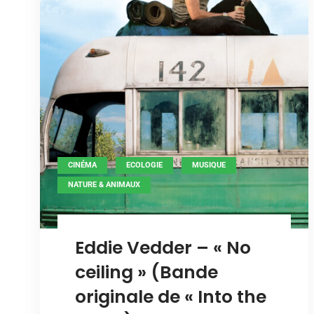
,
,
,
CINÉMA
ECOLOGIE
MUSIQUE
NATURE & ANIMAUX
Eddie Vedder – « No
ceiling » (Bande
originale de « Into the