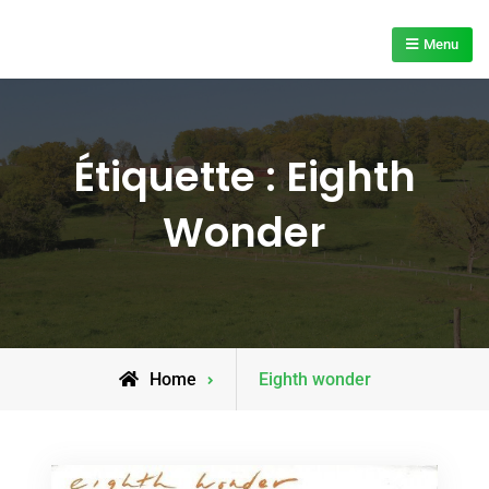
Skip
to
Menu
content
Étiquette :
Eighth
Wonder
Posts
Home
Eighth wonder
tagged