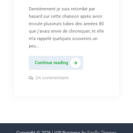
Dernièrement je suis retombé par
hasard sur cette chanson après avoir
écouté plusieurs tubes des années 80
que j’avais envie de chroniquer, et elle
m’a rappelé quelques souvenirs un
peu…
Eighth
Continue reading
wonder
–
sur
Un commentaire
Eighth
« I’m
wonder
–
not
« I’m
scared »
not
scared »
Copyright © 2026
| VIP Business by
Firefly Themes