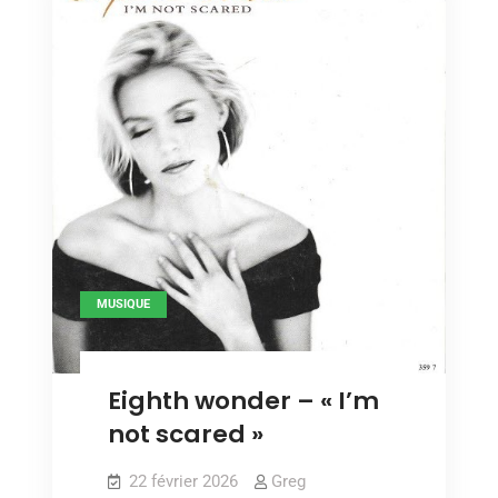
MUSIQUE
Eighth wonder – « I’m
not scared »
22 février 2026
Greg