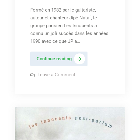
Formé en 1982 par le guitariste,
auteur et chanteur Jipé Nataf, le
groupe parisien Les Innocents a
connu un joli succès dans les années
1990 avec ce que JP a…
Les
Continue reading
innocents
–
on
Leave a Comment
Les
« Colore »
innocents
–
« Colore »