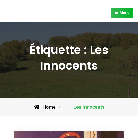
Skip
to
Menu
content
Étiquette :
Les
Innocents
Posts
Home
Les Innocents
tagged