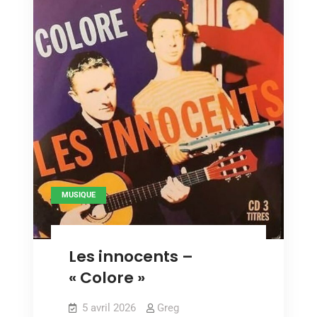
MUSIQUE
Les innocents –
« Colore »
5 avril 2026
Greg