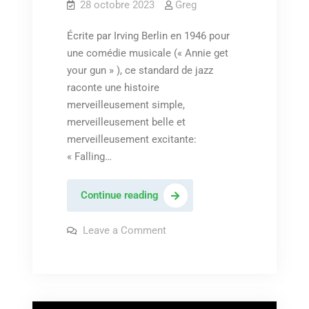
28 octobre 2023
Greg
Écrite par Irving Berlin en 1946 pour
une comédie musicale (« Annie get
your gun » ), ce standard de jazz
raconte une histoire
merveilleusement simple,
merveilleusement belle et
merveilleusement excitante:
« Falling…
John
Continue reading
Coltrane
&
on
Leave a Comment
John
Johnny
Coltrane
&
Hartman
Johnny
–
Hartman
–
« They
« They