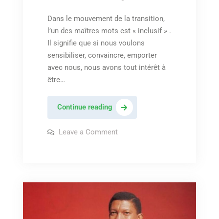
Dans le mouvement de la transition,
l’un des maîtres mots est « inclusif » .
Il signifie que si nous voulons
sensibiliser, convaincre, emporter
avec nous, nous avons tout intérêt à
être…
Nina
Continue reading
Simone
–
on
Leave a Comment
Nina
« Feeling
Simone
–
good »
« Feeling
good »