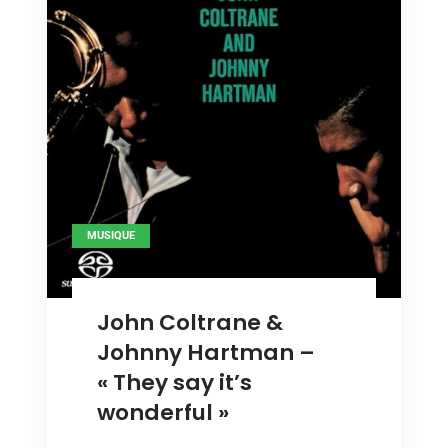
MUSIQUE
John Coltrane &
Johnny Hartman –
« They say it’s
wonderful »