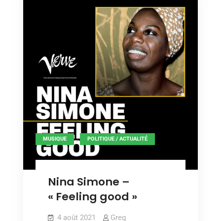
say
say
it’s
it’s
wonderful »
wonderful »
,
MUSIQUE
POLITIQUE / ACTUALITÉ
Nina Simone –
« Feeling good »
4 août 2021
Greg