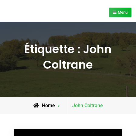
Skip
to
Menu
content
Étiquette :
John
Coltrane
Posts
Home
John Coltrane
tagged