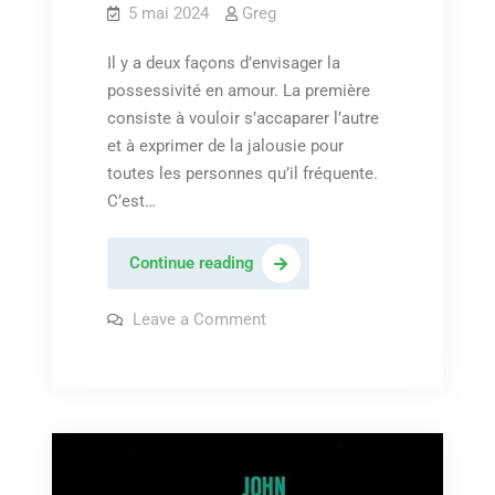
5 mai 2024
Greg
Il y a deux façons d’envisager la
possessivité en amour. La première
consiste à vouloir s’accaparer l’autre
et à exprimer de la jalousie pour
toutes les personnes qu’il fréquente.
C’est…
John
Continue reading
Coltrane
&
on
Leave a Comment
John
Johnny
Coltrane
&
Hartman
Johnny
–
Hartman
–
« Dedicated
« Dedicated
to
to
you »
you »