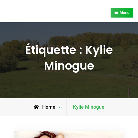
Skip
to
Menu
content
Étiquette :
Kylie
Minogue
Posts
Home
Kylie Minogue
tagged