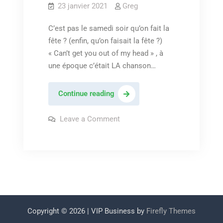
23 janvier 2021
Greg
C’est pas le samedi soir qu’on fait la
fête ? (enfin, qu’on faisait la fête ?)
« Can’t get you out of my head » , à
une époque c’était LA chanson…
Kylie
Continue reading
Minogue
–
on
Leave a Comment
Kylie
« Can’t
Minogue
–
get
« Can’t
you
get
you
out
out
of
of
my
my
head »
head »
Copyright © 2026
| VIP Business by
Firefly Themes