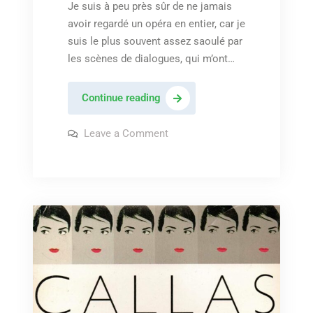
Je suis à peu près sûr de ne jamais
avoir regardé un opéra en entier, car je
suis le plus souvent assez saoulé par
les scènes de dialogues, qui m’ont…
Giacomo
Continue reading
Puccini
–
on
Leave a Comment
Giacomo
« Madame
Puccini
–
Butterfly
« Madame
/
Butterfly
/
Un
Un
bel
bel
di
di
vedremo »
vedremo »