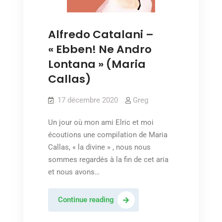
BO
de
« Philadelphia »
Alfredo Catalani –
« Ebben! Ne Andro
Lontana » (Maria
Callas)
17 décembre 2020
Greg
Un jour où mon ami Elric et moi
écoutions une compilation de Maria
Callas, « la divine » , nous nous
sommes regardés à la fin de cet aria
et nous avons…
Alfredo
Continue reading
Catalani