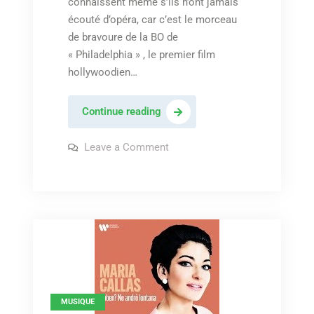
connaissent même s’ils n’ont jamais
écouté d’opéra, car c’est le morceau
de bravoure de la BO de
« Philadelphia » , le premier film
hollywoodien…
Umberto
Continue reading
Giordano
–
on
Leave a Comment
Umberto
« Andrea
Giordano
–
Chénier »
« Andrea
,
Chénier »
,
« La
« La
mamma
mamma
morte »
morte »
(Maria
Callas)
(Maria
–
BO
Callas)
de
MUSIQUE
–
« Philadelphia »