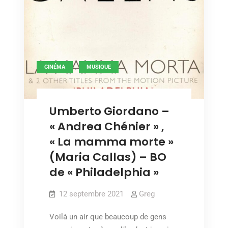
,
CINÉMA
MUSIQUE
Umberto Giordano –
« Andrea Chénier » ,
« La mamma morte »
(Maria Callas) – BO
de « Philadelphia »
12 septembre 2021
Greg
Voilà un air que beaucoup de gens