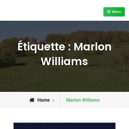
Skip
to
Menu
content
Étiquette :
Marlon
Williams
Posts
Home
Marlon Williams
tagged