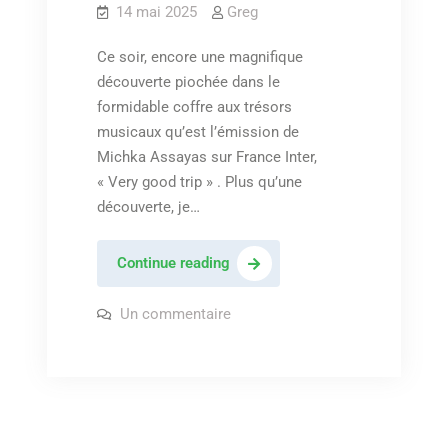
14 mai 2025
Greg
Ce soir, encore une magnifique
découverte piochée dans le
formidable coffre aux trésors
musicaux qu’est l’émission de
Michka Assayas sur France Inter,
« Very good trip » . Plus qu’une
découverte, je…
Marlon
Continue reading
Williams,
feat.
sur
Un commentaire
Marlon
Lorde
Williams,
feat.
–
Lorde
« Kahore
–
« Kahore
He
He
Manu
Manu
E »