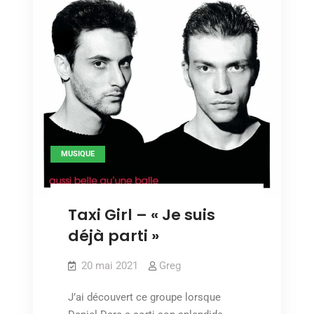
MUSIQUE
Taxi Girl – « Je suis
déjà parti »
20 mai 2021
Greg
J’ai découvert ce groupe lorsque