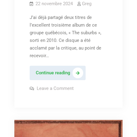
22 novembre 2024
Greg
J’ai déjà partagé deux titres de
l’excellent troisième album de ce
groupe québécois, « The suburbs »,
sorti en 2010. Ce disque a été
acclamé par la critique, au point de
recevoir…
Arcade
Continue reading
fire
–
on
Leave a Comment
Arcade
« Sprawl
fire
–
II
« Sprawl
(Mountains
II
(Mountains
beyond
beyond
mountains) »
mountains) »