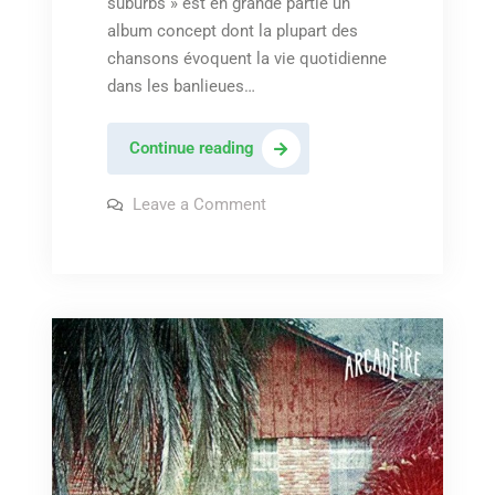
suburbs » est en grande partie un
album concept dont la plupart des
chansons évoquent la vie quotidienne
dans les banlieues…
Arcade
Continue reading
fire
–
on
Leave a Comment
Arcade
« We
fire
–
used
« We
to
used
to
wait »
wait »