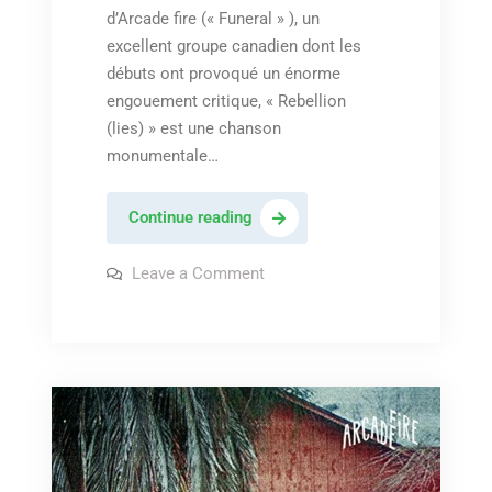
d’Arcade fire (« Funeral » ), un
excellent groupe canadien dont les
débuts ont provoqué un énorme
engouement critique, « Rebellion
(lies) » est une chanson
monumentale…
Arcade
Continue reading
fire
–
on
Leave a Comment
Arcade
« Rebellion
fire
–
(lies) »
« Rebellion
(lies) »