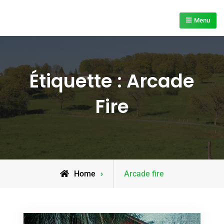
Skip
to
Menu
content
Étiquette :
Arcade
Fire
Posts
Home
Arcade fire
tagged