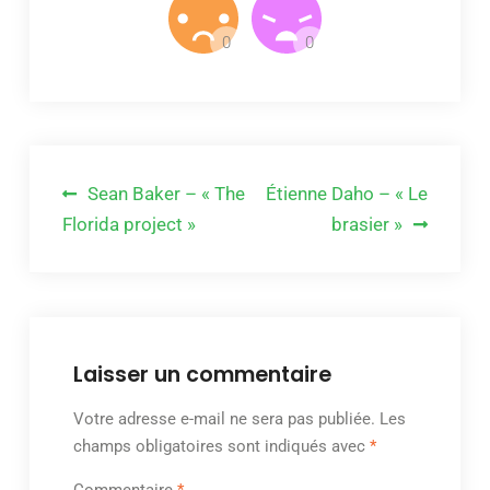
Navigation
Sean Baker – « The
Étienne Daho – « Le
de
Florida project »
brasier »
l’article
Laisser un commentaire
Votre adresse e-mail ne sera pas publiée.
Les
champs obligatoires sont indiqués avec
*