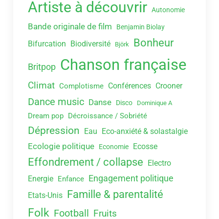
Artiste à découvrir
Autonomie
Bande originale de film
Benjamin Biolay
Bonheur
Bifurcation
Biodiversité
Björk
Chanson française
Britpop
Climat
Conférences
Crooner
Complotisme
Dance music
Danse
Disco
Dominique A
Dream pop
Décroissance / Sobriété
Dépression
Eau
Eco-anxiété & solastalgie
Ecologie politique
Ecosse
Economie
Effondrement / collapse
Electro
Engagement politique
Energie
Enfance
Famille & parentalité
Etats-Unis
Folk
Football
Fruits