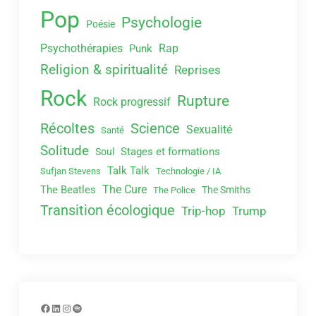
Pop
Psychologie
Poésie
Psychothérapies
Rap
Punk
Religion & spiritualité
Reprises
Rock
Rupture
Rock progressif
Récoltes
Science
Sexualité
Santé
Solitude
Stages et formations
Soul
Talk Talk
Sufjan Stevens
Technologie / IA
The Cure
The Beatles
The Smiths
The Police
Transition écologique
Trip-hop
Trump
Facebook
LinkedIn
Instagram
Spotify