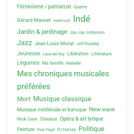
Féminisme / patriarcat
Guerre
Indé
Gérard Manset
Hard-rock
Jardin & jardinage
Jay-Jay Johanson
Jazz
Jean-Louis Murat
Jeff Buckley
Jeunesse
Libération
Littérature
Lana del Rey
Légumes
Ma famille
Maladie
Mes chroniques musicales
préférées
Musique classique
Mort
New wave
Musique médiévale et baroque
Opéra & art lyrique
Oiseaux
Nick Cave
Politique
Peinture
PJ Harvey
Pink Floyd