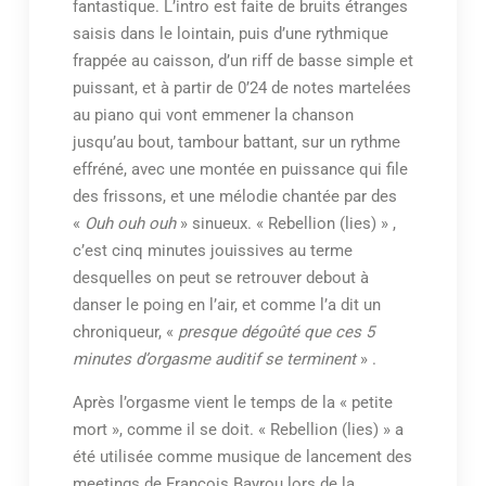
fantastique. L’intro est faite de bruits étranges
saisis dans le lointain, puis d’une rythmique
frappée au caisson, d’un riff de basse simple et
puissant, et à partir de 0’24 de notes martelées
au piano qui vont emmener la chanson
jusqu’au bout, tambour battant, sur un rythme
effréné, avec une montée en puissance qui file
des frissons, et une mélodie chantée par des
«
Ouh ouh ouh
» sinueux. « Rebellion (lies) » ,
c’est cinq minutes jouissives au terme
desquelles on peut se retrouver debout à
danser le poing en l’air, et comme l’a dit un
chroniqueur, «
presque dégoûté que ces 5
minutes d’orgasme auditif se terminent
» .
Après l’orgasme vient le temps de la « petite
mort », comme il se doit. « Rebellion (lies) » a
été utilisée comme musique de lancement des
meetings de François Bayrou lors de la