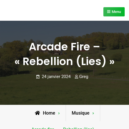
Skip
to
Menu
content
Arcade Fire –
« Rebellion (lies) »
24 janvier 2024
Greg
Home
Musique