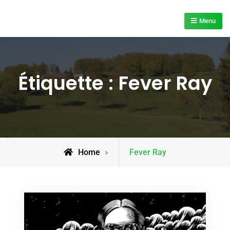
Skip
to
Menu
content
Étiquette :
Fever Ray
Posts
Home
Fever Ray
tagged