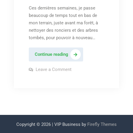
Ces dernières semaines, je passe
beaucoup de temps tout en bas de
mon terrain, juste avant ma forêt, à
nettoyer des ronciers et des arbres
tombés, pour pouvoir à nouveau…
Leon
Continue reading
Bridges
–
on
Leave a Comment
Leon
« Peaceful
Bridges
–
place »
« Peaceful
place »
Copyright © 2026
| VIP Business by
Firefly Themes