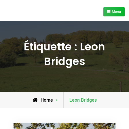
Skip
to
Menu
content
Étiquette :
Leon
Bridges
Posts
Home
Leon Bridges
tagged