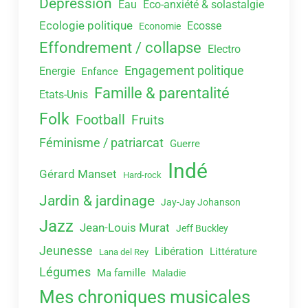
Dépression
Eau
Eco-anxiété & solastalgie
Ecologie politique
Ecosse
Economie
Effondrement / collapse
Electro
Engagement politique
Energie
Enfance
Famille & parentalité
Etats-Unis
Folk
Football
Fruits
Féminisme / patriarcat
Guerre
Indé
Gérard Manset
Hard-rock
Jardin & jardinage
Jay-Jay Johanson
Jazz
Jean-Louis Murat
Jeff Buckley
Jeunesse
Libération
Littérature
Lana del Rey
Légumes
Ma famille
Maladie
Mes chroniques musicales