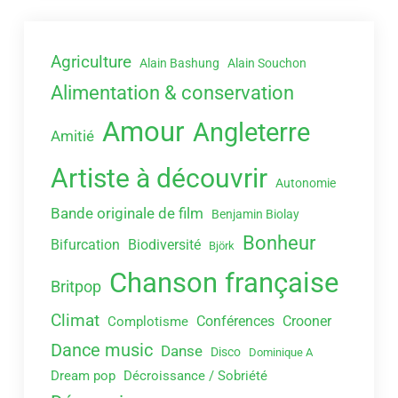
Agriculture
Alain Bashung
Alain Souchon
Alimentation & conservation
Amour
Angleterre
Amitié
Artiste à découvrir
Autonomie
Bande originale de film
Benjamin Biolay
Bonheur
Bifurcation
Biodiversité
Björk
Chanson française
Britpop
Climat
Conférences
Crooner
Complotisme
Dance music
Danse
Disco
Dominique A
Dream pop
Décroissance / Sobriété