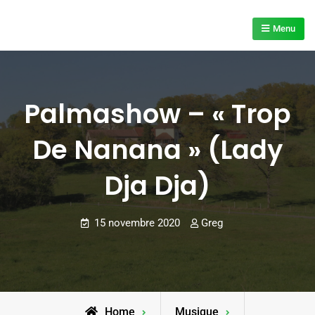
Skip
to
Menu
content
Palmashow – « Trop
De Nanana » (Lady
Dja Dja)
15 novembre 2020
Greg
Home
Musique