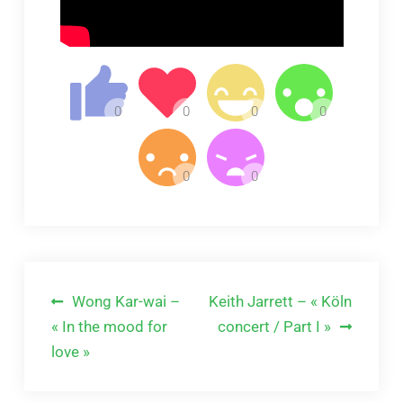
Navigation
Wong Kar-wai –
Keith Jarrett – « Köln
de
« In the mood for
concert / Part I »
love »
l’article