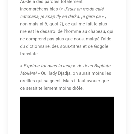
Au-delà des paroles totalement
incompréhensibles («
J’suis en mode calé
catchana, je snap fly en darka, je gère ça
» ,
non mais allô, quoi ?), ce qui me fait le plus
rire est le désarroi de l’homme au chapeau, qui
ne comprend pas plus que nous, malgré l’aide
du dictionnaire, des sous-titres et de Gogole
translate…
«
Exprime toi dans la langue de Jean-Baptiste
Molière!
» Oui lady Djadja, on aurait moins les
oreilles qui saignent. Mais il faut avouer que
ce serait tellement moins drôle…