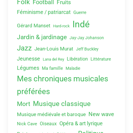
Folk
Football
Fruits
Féminisme / patriarcat
Guerre
Indé
Gérard Manset
Hard-rock
Jardin & jardinage
Jay-Jay Johanson
Jazz
Jean-Louis Murat
Jeff Buckley
Jeunesse
Libération
Littérature
Lana del Rey
Légumes
Ma famille
Maladie
Mes chroniques musicales
préférées
Musique classique
Mort
New wave
Musique médiévale et baroque
Opéra & art lyrique
Oiseaux
Nick Cave