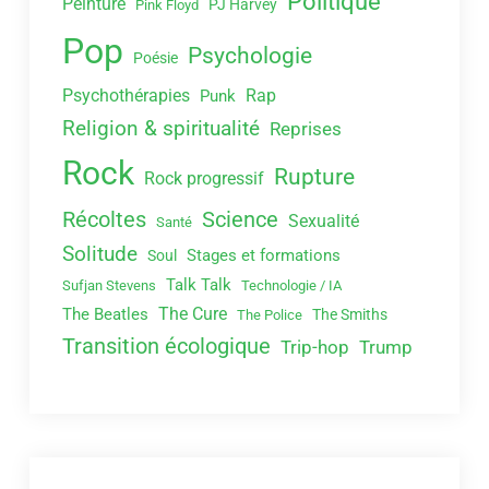
Politique
Peinture
PJ Harvey
Pink Floyd
Pop
Psychologie
Poésie
Psychothérapies
Rap
Punk
Religion & spiritualité
Reprises
Rock
Rupture
Rock progressif
Récoltes
Science
Sexualité
Santé
Solitude
Stages et formations
Soul
Talk Talk
Sufjan Stevens
Technologie / IA
The Cure
The Beatles
The Smiths
The Police
Transition écologique
Trip-hop
Trump