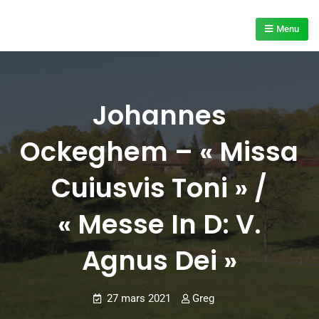
Skip
to
Menu
content
Johannes
Ockeghem – « Missa
Cuiusvis Toni » /
« Messe In D: V.
Agnus Dei »
27 mars 2021
Greg