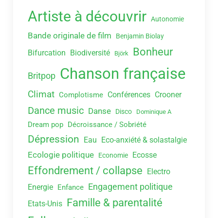
Artiste à découvrir
Autonomie
Bande originale de film
Benjamin Biolay
Bonheur
Bifurcation
Biodiversité
Björk
Chanson française
Britpop
Climat
Conférences
Crooner
Complotisme
Dance music
Danse
Disco
Dominique A
Dream pop
Décroissance / Sobriété
Dépression
Eau
Eco-anxiété & solastalgie
Ecologie politique
Ecosse
Economie
Effondrement / collapse
Electro
Engagement politique
Energie
Enfance
Famille & parentalité
Etats-Unis