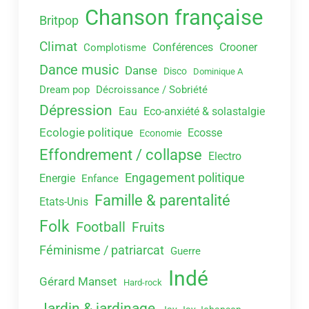
Chanson française
Britpop
Climat
Conférences
Crooner
Complotisme
Dance music
Danse
Disco
Dominique A
Dream pop
Décroissance / Sobriété
Dépression
Eau
Eco-anxiété & solastalgie
Ecologie politique
Ecosse
Economie
Effondrement / collapse
Electro
Engagement politique
Energie
Enfance
Famille & parentalité
Etats-Unis
Folk
Football
Fruits
Féminisme / patriarcat
Guerre
Indé
Gérard Manset
Hard-rock
Jardin & jardinage