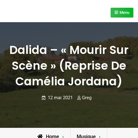
Skip
to
Menu
content
Dalida – « Mourir Sur
Scène » (reprise De
Camélia Jordana)
12 mai 2021
Greg
Home
Musique