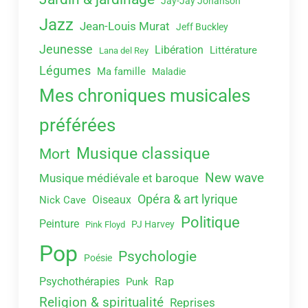
Jay-Jay Johanson
Jazz
Jean-Louis Murat
Jeff Buckley
Jeunesse
Libération
Littérature
Lana del Rey
Légumes
Ma famille
Maladie
Mes chroniques musicales
préférées
Musique classique
Mort
New wave
Musique médiévale et baroque
Opéra & art lyrique
Oiseaux
Nick Cave
Politique
Peinture
PJ Harvey
Pink Floyd
Pop
Psychologie
Poésie
Psychothérapies
Rap
Punk
Religion & spiritualité
Reprises