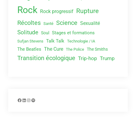
Rock
Rupture
Rock progressif
Récoltes
Science
Sexualité
Santé
Solitude
Stages et formations
Soul
Talk Talk
Sufjan Stevens
Technologie / IA
The Cure
The Beatles
The Smiths
The Police
Transition écologique
Trip-hop
Trump
Facebook
LinkedIn
Instagram
Spotify