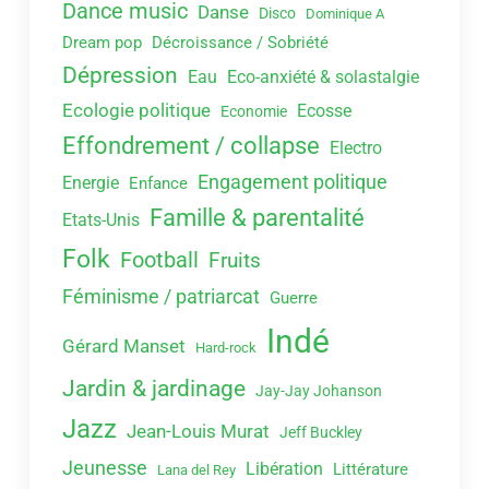
Dance music
Danse
Disco
Dominique A
Dream pop
Décroissance / Sobriété
Dépression
Eau
Eco-anxiété & solastalgie
Ecologie politique
Ecosse
Economie
Effondrement / collapse
Electro
Engagement politique
Energie
Enfance
Famille & parentalité
Etats-Unis
Folk
Football
Fruits
Féminisme / patriarcat
Guerre
Indé
Gérard Manset
Hard-rock
Jardin & jardinage
Jay-Jay Johanson
Jazz
Jean-Louis Murat
Jeff Buckley
Jeunesse
Libération
Littérature
Lana del Rey