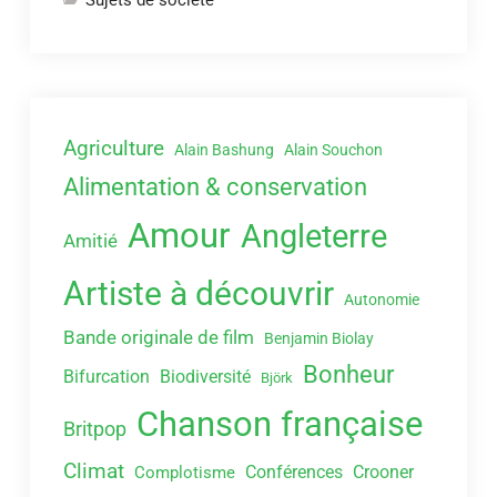
Sujets de société
Agriculture
Alain Bashung
Alain Souchon
Alimentation & conservation
Amour
Angleterre
Amitié
Artiste à découvrir
Autonomie
Bande originale de film
Benjamin Biolay
Bonheur
Bifurcation
Biodiversité
Björk
Chanson française
Britpop
Climat
Conférences
Crooner
Complotisme