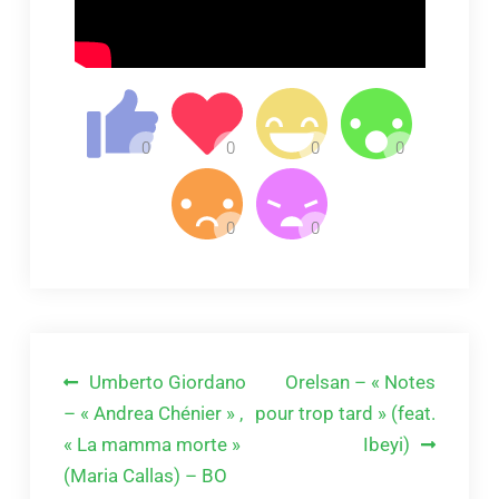
Navigation
Umberto Giordano
Orelsan – « Notes
de
– « Andrea Chénier » ,
pour trop tard » (feat.
« La mamma morte »
Ibeyi)
l’article
(Maria Callas) – BO