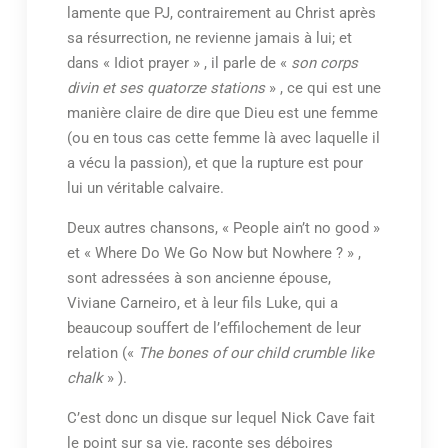
lamente que PJ, contrairement au Christ après
sa résurrection, ne revienne jamais à lui; et
dans « Idiot prayer » , il parle de «
son corps
divin et ses quatorze stations
» , ce qui est une
manière claire de dire que Dieu est une femme
(ou en tous cas cette femme là avec laquelle il
a vécu la passion), et que la rupture est pour
lui un véritable calvaire.
Deux autres chansons, « People ain’t no good »
et « Where Do We Go Now but Nowhere ? » ,
sont adressées à son ancienne épouse,
Viviane Carneiro, et à leur fils Luke, qui a
beaucoup souffert de l’effilochement de leur
relation («
The bones of our child crumble like
chalk
» ).
C’est donc un disque sur lequel Nick Cave fait
le point sur sa vie, raconte ses déboires