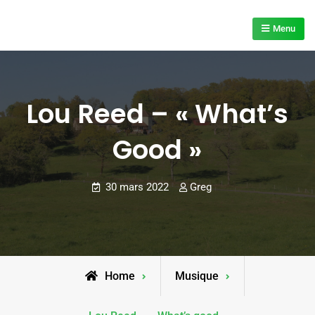
Skip
to
Menu
content
Lou Reed – « What’s
Good »
30 mars 2022
Greg
Home
Musique