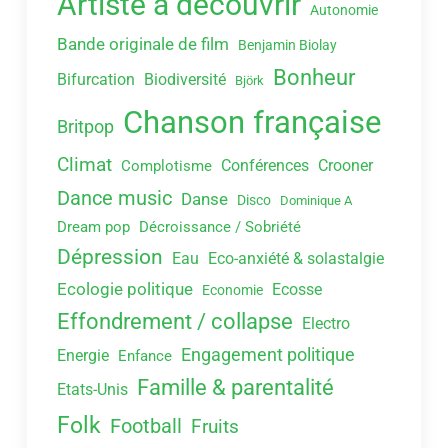
Artiste à découvrir
Autonomie
Bande originale de film
Benjamin Biolay
Bonheur
Bifurcation
Biodiversité
Björk
Chanson française
Britpop
Climat
Conférences
Crooner
Complotisme
Dance music
Danse
Disco
Dominique A
Dream pop
Décroissance / Sobriété
Dépression
Eau
Eco-anxiété & solastalgie
Ecologie politique
Ecosse
Economie
Effondrement / collapse
Electro
Engagement politique
Energie
Enfance
Famille & parentalité
Etats-Unis
Folk
Football
Fruits