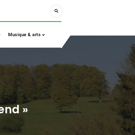
Search
Musique & arts
end »