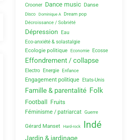
Dance music
Danse
Crooner
Dream pop
Disco
Dominique A
Décroissance / Sobriété
Dépression
Eau
Eco-anxiété & solastalgie
Ecologie politique
Ecosse
Economie
Effondrement / collapse
Electro
Energie
Enfance
Engagement politique
Etats-Unis
Folk
Famille & parentalité
Football
Fruits
Féminisme / patriarcat
Guerre
Indé
Gérard Manset
Hard-rock
Jardin & jardinage