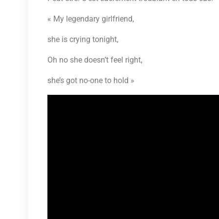
« My legendary girlfriend,
she is crying tonight,
Oh no she doesn’t feel right,
she’s got no-one to hold »