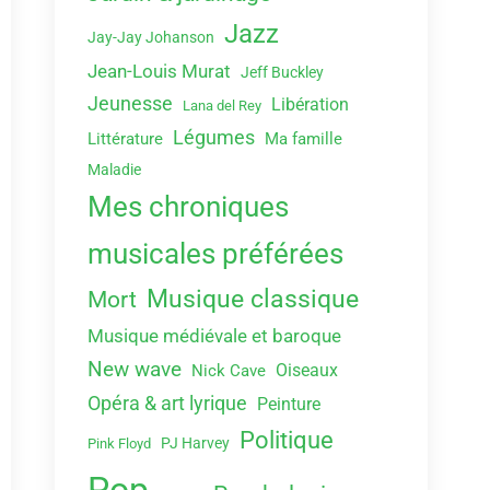
Jazz
Jay-Jay Johanson
Jean-Louis Murat
Jeff Buckley
Jeunesse
Libération
Lana del Rey
Légumes
Littérature
Ma famille
Maladie
Mes chroniques
musicales préférées
Musique classique
Mort
Musique médiévale et baroque
New wave
Oiseaux
Nick Cave
Opéra & art lyrique
Peinture
Politique
PJ Harvey
Pink Floyd