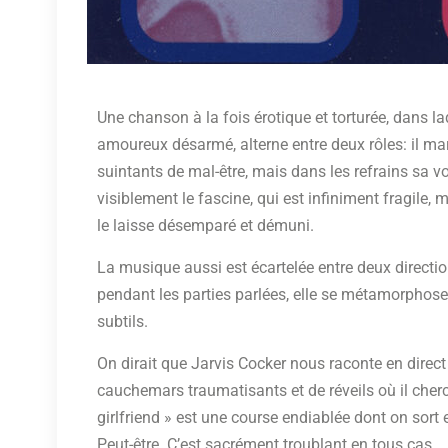
Une chanson à la fois érotique et torturée, dans la
amoureux désarmé, alterne entre deux rôles: il m
suintants de mal-être, mais dans les refrains sa voi
visiblement le fascine, qui est infiniment fragile,
le laisse désemparé et démuni.
La musique aussi est écartelée entre deux directi
pendant les parties parlées, elle se métamorphose
subtils.
On dirait que Jarvis Cocker nous raconte en direc
cauchemars traumatisants et de réveils où il cherch
girlfriend » est une course endiablée dont on sort 
Peut-être. C’est sacrément troublant en tous cas.