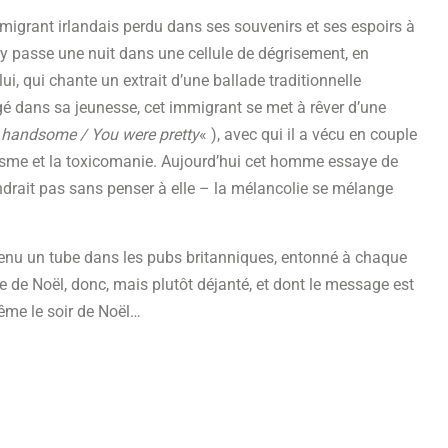
immigrant irlandais perdu dans ses souvenirs et ses espoirs à
l y passe une nuit dans une cellule de dégrisement, en
i, qui chante un extrait d’une ballade traditionnelle
gé dans sa jeunesse, cet immigrant se met à rêver d’une
 handsome / You were pretty
« ), avec qui il a vécu en couple
lisme et la toxicomanie. Aujourd’hui cet homme essaye de
ndrait pas sans penser à elle – la mélancolie se mélange
venu un tube dans les pubs britanniques, entonné à chaque
e de Noël, donc, mais plutôt déjanté, et dont le message est
même le soir de Noël…