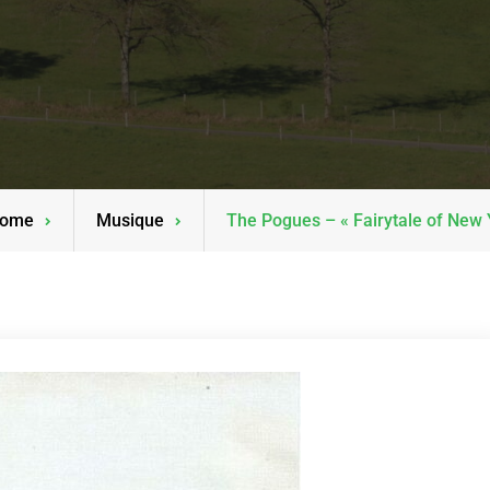
ome
Musique
The Pogues – « Fairytale of New 