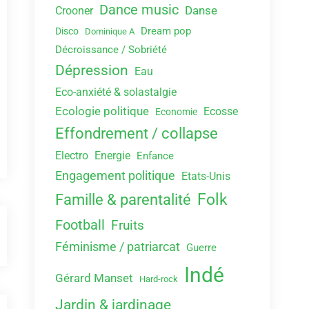
Dance music
Danse
Crooner
Dream pop
Disco
Dominique A
Décroissance / Sobriété
Dépression
Eau
Eco-anxiété & solastalgie
Ecologie politique
Ecosse
Economie
Effondrement / collapse
Electro
Energie
Enfance
Engagement politique
Etats-Unis
Folk
Famille & parentalité
Football
Fruits
Féminisme / patriarcat
Guerre
Indé
Gérard Manset
Hard-rock
Jardin & jardinage