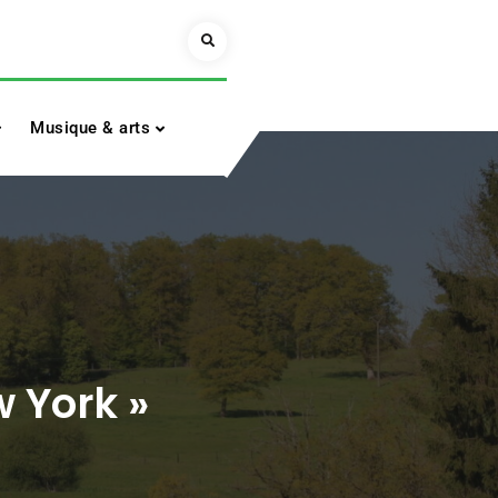
Search
Musique & arts
w York »