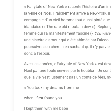
« Fairytale of New York » raconte l’histoire d’un 
la veille de Noël. Fraîchement arrivé à New-York, i
compagnie d’un vieil homme tout aussi pinté que lu
irlandaise (« The rare old moutain dew »). Replon
femme qui l’a manifestement fasciné («
You were
une histoire d’amour qui a été abîmée par l’alcoo
poursuivre son chemin en sachant qu’il n’y parvie
donc à l’espoir.
Avec les années, « Fairytale of New York » est de
Noël par une foule enivrée par le houblon. Un cont
que la vie n’est justement pas un conte de fées, 
« You took my dreams from me
when I first found you
I kept them with me babe