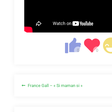
Navigation
France Gall – « Si maman si »
de
l’article