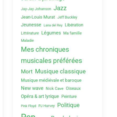
Jazz
Jay-Jay Johanson
Jean-Louis Murat
Jeff Buckley
Jeunesse
Libération
Lana del Rey
Légumes
Littérature
Ma famille
Maladie
Mes chroniques
musicales préférées
Musique classique
Mort
Musique médiévale et baroque
New wave
Oiseaux
Nick Cave
Opéra & art lyrique
Peinture
Politique
PJ Harvey
Pink Floyd