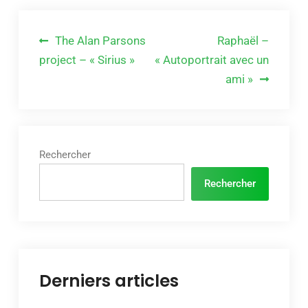
Navigation
The Alan Parsons
Raphaël –
de
project – « Sirius »
« Autoportrait avec un
ami »
l’article
Rechercher
Rechercher
Derniers articles