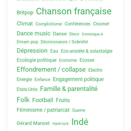
Chanson française
Britpop
Climat
Conférences
Crooner
Complotisme
Dance music
Danse
Disco
Dominique A
Dream pop
Décroissance / Sobriété
Dépression
Eau
Eco-anxiété & solastalgie
Ecologie politique
Ecosse
Economie
Effondrement / collapse
Electro
Engagement politique
Energie
Enfance
Famille & parentalité
Etats-Unis
Folk
Football
Fruits
Féminisme / patriarcat
Guerre
Indé
Gérard Manset
Hard-rock