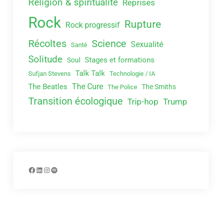
Religion & spiritualité
Reprises
Rock
Rupture
Rock progressif
Récoltes
Science
Sexualité
Santé
Solitude
Stages et formations
Soul
Talk Talk
Sufjan Stevens
Technologie / IA
The Cure
The Beatles
The Smiths
The Police
Transition écologique
Trip-hop
Trump
Facebook
LinkedIn
Instagram
Spotify