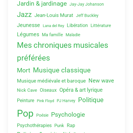
Jardin & jardinage
Jay-Jay Johanson
Jazz
Jean-Louis Murat
Jeff Buckley
Jeunesse
Libération
Littérature
Lana del Rey
Légumes
Ma famille
Maladie
Mes chroniques musicales
préférées
Musique classique
Mort
New wave
Musique médiévale et baroque
Opéra & art lyrique
Oiseaux
Nick Cave
Politique
Peinture
PJ Harvey
Pink Floyd
Pop
Psychologie
Poésie
Psychothérapies
Rap
Punk