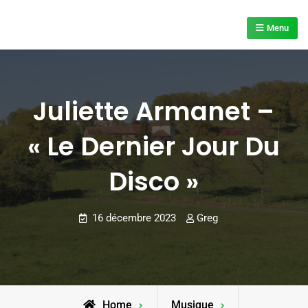
Skip
to
Menu
content
Juliette Armanet –
« Le Dernier Jour Du
Disco »
16 décembre 2023
Greg
Home
Musique