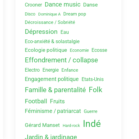
Dance music
Danse
Crooner
Dream pop
Disco
Dominique A
Décroissance / Sobriété
Dépression
Eau
Eco-anxiété & solastalgie
Ecologie politique
Ecosse
Economie
Effondrement / collapse
Electro
Energie
Enfance
Engagement politique
Etats-Unis
Folk
Famille & parentalité
Football
Fruits
Féminisme / patriarcat
Guerre
Indé
Gérard Manset
Hard-rock
Jardin & jardinage