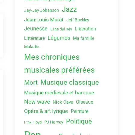
Jazz
Jay-Jay Johanson
Jean-Louis Murat
Jeff Buckley
Jeunesse
Libération
Lana del Rey
Légumes
Littérature
Ma famille
Maladie
Mes chroniques
musicales préférées
Musique classique
Mort
Musique médiévale et baroque
New wave
Oiseaux
Nick Cave
Opéra & art lyrique
Peinture
Politique
PJ Harvey
Pink Floyd