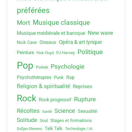
préférées
Musique classique
Mort
New wave
Musique médiévale et baroque
Opéra & art lyrique
Oiseaux
Nick Cave
Politique
Peinture
PJ Harvey
Pink Floyd
Pop
Psychologie
Poésie
Psychothérapies
Rap
Punk
Religion & spiritualité
Reprises
Rock
Rupture
Rock progressif
Récoltes
Science
Sexualité
Santé
Solitude
Stages et formations
Soul
Talk Talk
Sufjan Stevens
Technologie / IA