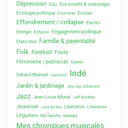
Dépression
Eau
Eco-anxiété & solastalgie
Ecologie politique
Ecosse
Economie
Effondrement / collapse
Electro
Engagement politique
Energie
Enfance
Famille & parentalité
Etats-Unis
Folk
Football
Fruits
Féminisme / patriarcat
Guerre
Indé
Gérard Manset
Hard-rock
Jardin & jardinage
Jay-Jay Johanson
Jazz
Jean-Louis Murat
Jeff Buckley
Jeunesse
Libération
Littérature
Lana del Rey
Légumes
Ma famille
Maladie
Mes chroniques musicales