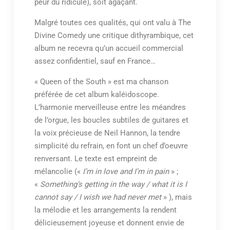
peur du ridicule), soit agaçant.
Malgré toutes ces qualités, qui ont valu à The
Divine Comedy une critique dithyrambique, cet
album ne recevra qu’un accueil commercial
assez confidentiel, sauf en France…
« Queen of the South » est ma chanson
préférée de cet album kaléidoscope.
L’harmonie merveilleuse entre les méandres
de l’orgue, les boucles subtiles de guitares et
la voix précieuse de Neil Hannon, la tendre
simplicité du refrain, en font un chef d’oeuvre
renversant. Le texte est empreint de
mélancolie («
I’m in love and I’m in pain
» ;
«
Something’s getting in the way / what it is I
cannot say / I wish we had never met
» ), mais
la mélodie et les arrangements la rendent
délicieusement joyeuse et donnent envie de