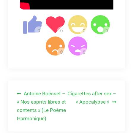
Navigation
Antoine Boësset –
Cigarettes after sex –
de
« Nos esprits libres et
« Apocalypse »
contents » (Le Poème
l’article
Harmonique)