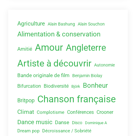
Agriculture
Alain Bashung
Alain Souchon
Alimentation & conservation
Amour
Angleterre
Amitié
Artiste à découvrir
Autonomie
Bande originale de film
Benjamin Biolay
Bonheur
Bifurcation
Biodiversité
Björk
Chanson française
Britpop
Climat
Conférences
Crooner
Complotisme
Dance music
Danse
Disco
Dominique A
Dream pop
Décroissance / Sobriété