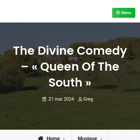
Skip
to
Menu
content
The Divine Comedy
– « Queen Of The
South »
21 mai 2024
Greg
Home
Musique