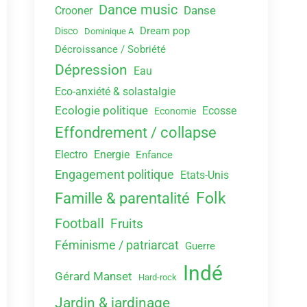
Dance music
Danse
Crooner
Dream pop
Disco
Dominique A
Décroissance / Sobriété
Dépression
Eau
Eco-anxiété & solastalgie
Ecologie politique
Ecosse
Economie
Effondrement / collapse
Electro
Energie
Enfance
Engagement politique
Etats-Unis
Folk
Famille & parentalité
Football
Fruits
Féminisme / patriarcat
Guerre
Indé
Gérard Manset
Hard-rock
Jardin & jardinage