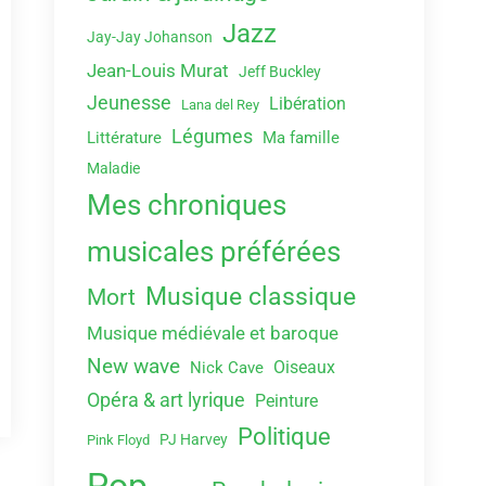
Jazz
Jay-Jay Johanson
Jean-Louis Murat
Jeff Buckley
Jeunesse
Libération
Lana del Rey
Légumes
Littérature
Ma famille
Maladie
Mes chroniques
musicales préférées
Musique classique
Mort
Musique médiévale et baroque
New wave
Oiseaux
Nick Cave
Opéra & art lyrique
Peinture
Politique
PJ Harvey
Pink Floyd