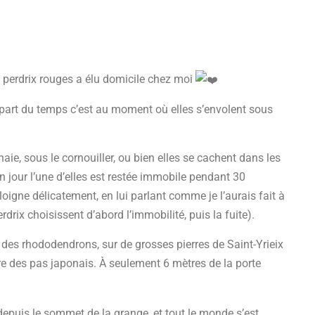
 perdrix rouges a élu domicile chez moi
lupart du temps c’est au moment où elles s’envolent sous
haie, sous le cornouiller, ou bien elles se cachent dans les
n jour l’une d’elles est restée immobile pendant 30
loigne délicatement, en lui parlant comme je l’aurais fait à
drix choisissent d’abord l’immobilité, puis la fuite).
un des rhododendrons, sur de grosses pierres de Saint-Yrieix
ire des pas japonais. À seulement 6 mètres de la porte
depuis le sommet de la grange, et tout le monde s’est