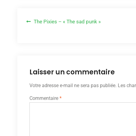
Navigation
The Pixies – « The sad punk »
de
l’article
Laisser un commentaire
Votre adresse e-mail ne sera pas publiée.
Les cham
Commentaire
*