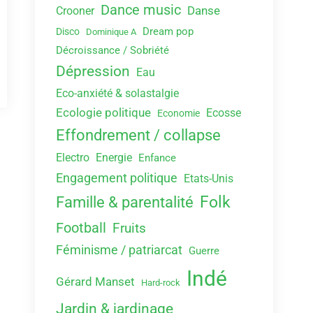
Dance music
Danse
Crooner
Dream pop
Disco
Dominique A
Décroissance / Sobriété
Dépression
Eau
Eco-anxiété & solastalgie
Ecologie politique
Ecosse
Economie
Effondrement / collapse
Electro
Energie
Enfance
Engagement politique
Etats-Unis
Folk
Famille & parentalité
Football
Fruits
Féminisme / patriarcat
Guerre
Indé
Gérard Manset
Hard-rock
Jardin & jardinage