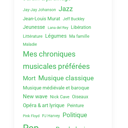
Jazz
Jay-Jay Johanson
Jean-Louis Murat
Jeff Buckley
Jeunesse
Libération
Lana del Rey
Légumes
Littérature
Ma famille
Maladie
Mes chroniques
musicales préférées
Musique classique
Mort
Musique médiévale et baroque
New wave
Oiseaux
Nick Cave
Opéra & art lyrique
Peinture
Politique
PJ Harvey
Pink Floyd