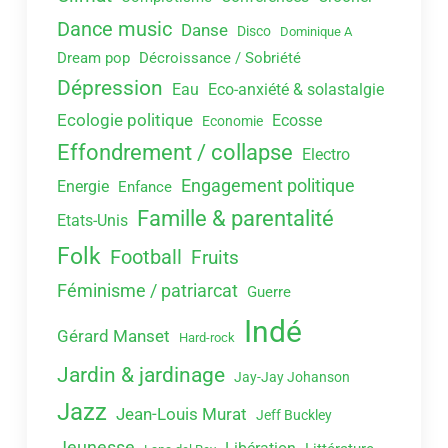
Dance music
Danse
Disco
Dominique A
Dream pop
Décroissance / Sobriété
Dépression
Eau
Eco-anxiété & solastalgie
Ecologie politique
Ecosse
Economie
Effondrement / collapse
Electro
Engagement politique
Energie
Enfance
Famille & parentalité
Etats-Unis
Folk
Football
Fruits
Féminisme / patriarcat
Guerre
Indé
Gérard Manset
Hard-rock
Jardin & jardinage
Jay-Jay Johanson
Jazz
Jean-Louis Murat
Jeff Buckley
Jeunesse