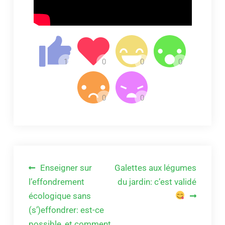
Navigation
Enseigner sur
Galettes aux légumes
de
l’effondrement
du jardin: c’est validé
écologique sans
l’article
(s’)effondrer: est-ce
possible, et comment