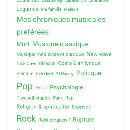
Libération
Littérature
Lana del Rey
Légumes
Ma famille
Maladie
Mes chroniques musicales
préférées
Musique classique
Mort
New wave
Musique médiévale et baroque
Opéra & art lyrique
Oiseaux
Nick Cave
Politique
Peinture
PJ Harvey
Pink Floyd
Pop
Psychologie
Poésie
Psychothérapies
Rap
Punk
Religion & spiritualité
Reprises
Rock
Rupture
Rock progressif