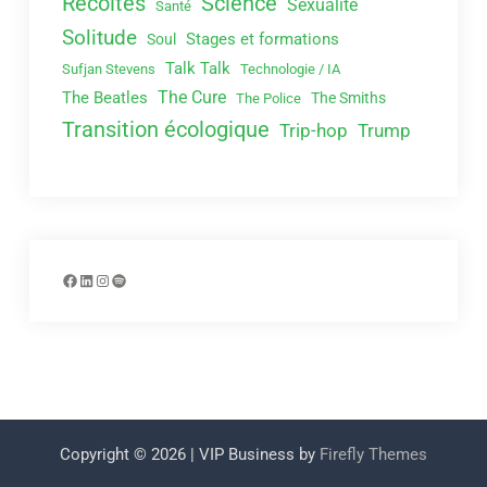
Récoltes
Science
Sexualité
Santé
Solitude
Stages et formations
Soul
Talk Talk
Sufjan Stevens
Technologie / IA
The Cure
The Beatles
The Smiths
The Police
Transition écologique
Trip-hop
Trump
Facebook
LinkedIn
Instagram
Spotify
Copyright © 2026
| VIP Business by
Firefly Themes