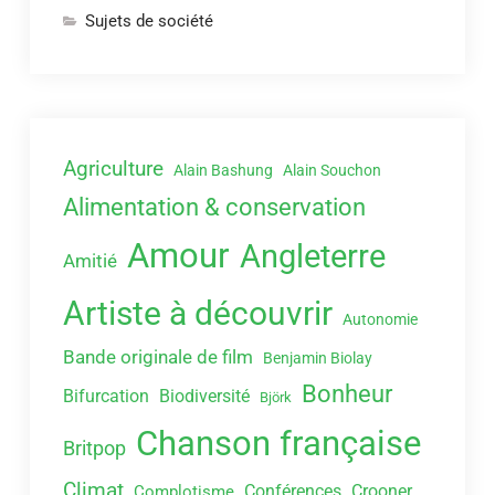
Sujets de société
Agriculture
Alain Bashung
Alain Souchon
Alimentation & conservation
Amour
Angleterre
Amitié
Artiste à découvrir
Autonomie
Bande originale de film
Benjamin Biolay
Bonheur
Bifurcation
Biodiversité
Björk
Chanson française
Britpop
Climat
Conférences
Crooner
Complotisme