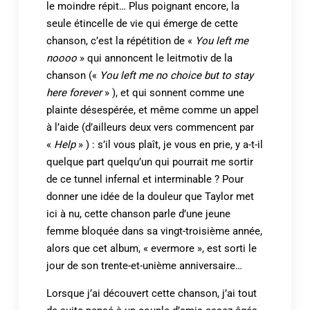
le moindre répit… Plus poignant encore, la
seule étincelle de vie qui émerge de cette
chanson, c’est la répétition de «
You left me
noooo
» qui annoncent le leitmotiv de la
chanson («
You left me no choice but to stay
here forever
» ), et qui sonnent comme une
plainte désespérée, et même comme un appel
à l’aide (d’ailleurs deux vers commencent par
«
Help
» ) : s’il vous plaît, je vous en prie, y a-t-il
quelque part quelqu’un qui pourrait me sortir
de ce tunnel infernal et interminable ? Pour
donner une idée de la douleur que Taylor met
ici à nu, cette chanson parle d’une jeune
femme bloquée dans sa vingt-troisième année,
alors que cet album, « evermore », est sorti le
jour de son trente-et-unième anniversaire…
Lorsque j’ai découvert cette chanson, j’ai tout