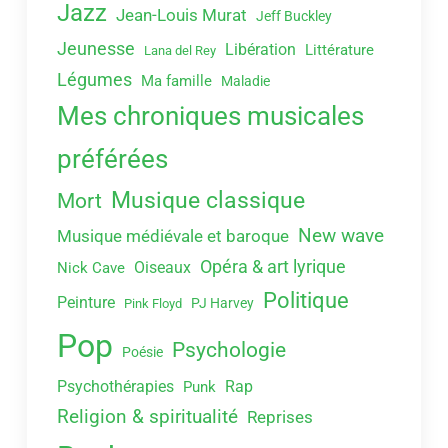
Jazz
Jean-Louis Murat
Jeff Buckley
Jeunesse
Libération
Littérature
Lana del Rey
Légumes
Ma famille
Maladie
Mes chroniques musicales
préférées
Musique classique
Mort
New wave
Musique médiévale et baroque
Opéra & art lyrique
Oiseaux
Nick Cave
Politique
Peinture
PJ Harvey
Pink Floyd
Pop
Psychologie
Poésie
Psychothérapies
Rap
Punk
Religion & spiritualité
Reprises