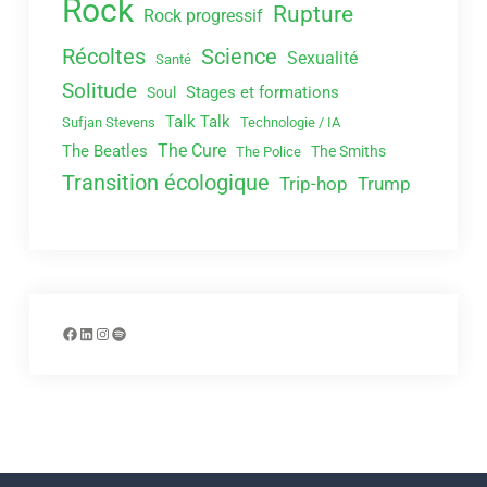
Rock
Rupture
Rock progressif
Récoltes
Science
Sexualité
Santé
Solitude
Stages et formations
Soul
Talk Talk
Sufjan Stevens
Technologie / IA
The Cure
The Beatles
The Smiths
The Police
Transition écologique
Trip-hop
Trump
Facebook
LinkedIn
Instagram
Spotify