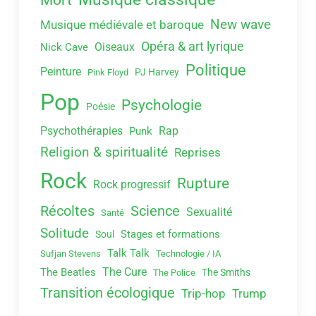
New wave
Musique médiévale et baroque
Opéra & art lyrique
Oiseaux
Nick Cave
Politique
Peinture
PJ Harvey
Pink Floyd
Pop
Psychologie
Poésie
Psychothérapies
Rap
Punk
Religion & spiritualité
Reprises
Rock
Rupture
Rock progressif
Récoltes
Science
Sexualité
Santé
Solitude
Stages et formations
Soul
Talk Talk
Sufjan Stevens
Technologie / IA
The Cure
The Beatles
The Smiths
The Police
Transition écologique
Trip-hop
Trump