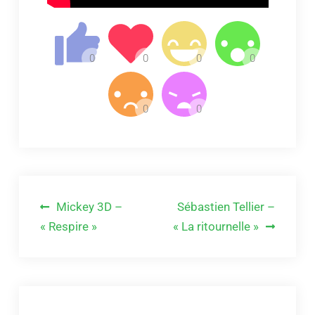
Navigation
Mickey 3D –
Sébastien Tellier –
de
« Respire »
« La ritournelle »
l’article