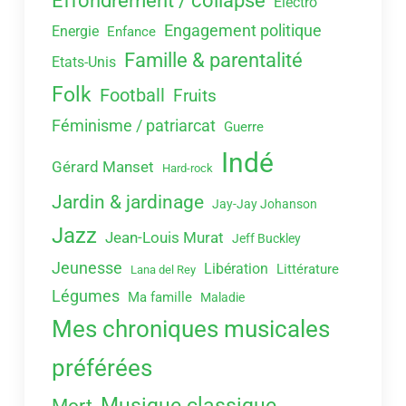
Effondrement / collapse
Electro
Engagement politique
Energie
Enfance
Famille & parentalité
Etats-Unis
Folk
Football
Fruits
Féminisme / patriarcat
Guerre
Indé
Gérard Manset
Hard-rock
Jardin & jardinage
Jay-Jay Johanson
Jazz
Jean-Louis Murat
Jeff Buckley
Jeunesse
Libération
Littérature
Lana del Rey
Légumes
Ma famille
Maladie
Mes chroniques musicales
préférées
Musique classique
Mort