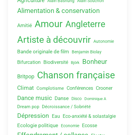
Agriculture
Alain Bashung
Alain Souchon
Alimentation & conservation
Amour
Angleterre
Amitié
Artiste à découvrir
Autonomie
Bande originale de film
Benjamin Biolay
Bonheur
Bifurcation
Biodiversité
Björk
Chanson française
Britpop
Climat
Conférences
Crooner
Complotisme
Dance music
Danse
Disco
Dominique A
Dream pop
Décroissance / Sobriété
Dépression
Eau
Eco-anxiété & solastalgie
Ecologie politique
Ecosse
Economie