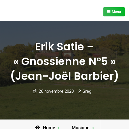
Skip
to
Menu
content
Erik Satie –
« Gnossienne N°5 »
(Jean-Joël Barbier)
26 novembre 2020
Greg
Home
Musique