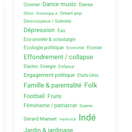
Dance music
Danse
Crooner
Dream pop
Disco
Dominique A
Décroissance / Sobriété
Dépression
Eau
Eco-anxiété & solastalgie
Ecologie politique
Ecosse
Economie
Effondrement / collapse
Electro
Energie
Enfance
Engagement politique
Etats-Unis
Folk
Famille & parentalité
Football
Fruits
Féminisme / patriarcat
Guerre
Indé
Gérard Manset
Hard-rock
Jardin & jardinage