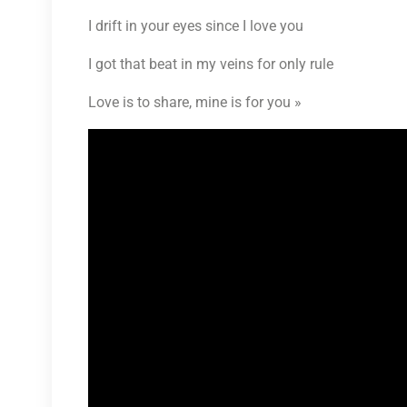
I drift in your eyes since I love you
I got that beat in my veins for only rule
Love is to share, mine is for you »