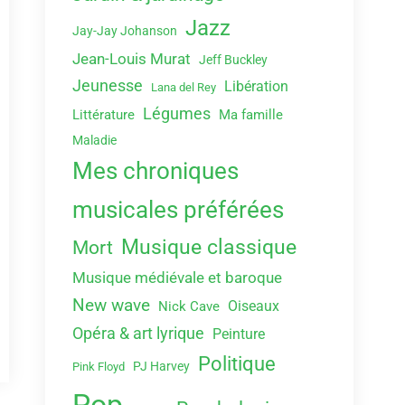
Jazz
Jay-Jay Johanson
Jean-Louis Murat
Jeff Buckley
Jeunesse
Libération
Lana del Rey
Légumes
Littérature
Ma famille
Maladie
Mes chroniques
musicales préférées
Musique classique
Mort
Musique médiévale et baroque
New wave
Oiseaux
Nick Cave
Opéra & art lyrique
Peinture
Politique
PJ Harvey
Pink Floyd