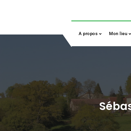
Skip
to
content
A propos
Mon lieu
Sébast