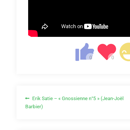
Navigation
Erik Satie – « Gnossienne n°5 » (Jean-Joël
Barbier)
de
l’article