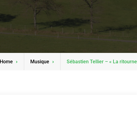
Home
Musique
Sébastien Tellier – « La ritourne