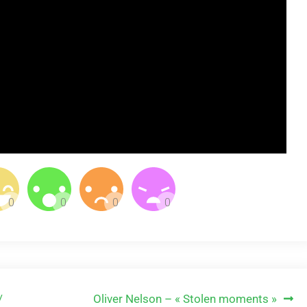
/
Oliver Nelson – « Stolen moments »