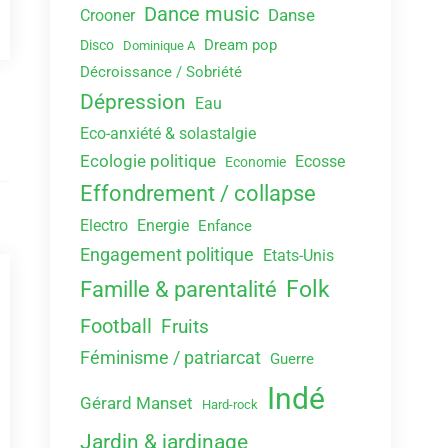
Dance music
Danse
Crooner
Dream pop
Disco
Dominique A
Décroissance / Sobriété
Dépression
Eau
Eco-anxiété & solastalgie
Ecologie politique
Ecosse
Economie
Effondrement / collapse
Electro
Energie
Enfance
Engagement politique
Etats-Unis
Folk
Famille & parentalité
Football
Fruits
Féminisme / patriarcat
Guerre
Indé
Gérard Manset
Hard-rock
Jardin & jardinage