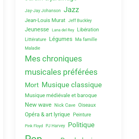
Jazz
Jay-Jay Johanson
Jean-Louis Murat
Jeff Buckley
Jeunesse
Libération
Lana del Rey
Légumes
Littérature
Ma famille
Maladie
Mes chroniques
musicales préférées
Musique classique
Mort
Musique médiévale et baroque
New wave
Oiseaux
Nick Cave
Opéra & art lyrique
Peinture
Politique
PJ Harvey
Pink Floyd