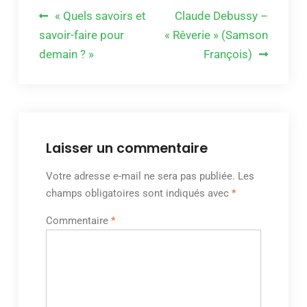
Navigation
« Quels savoirs et
Claude Debussy –
de
savoir-faire pour
« Rêverie » (Samson
demain ? »
François)
l’article
Laisser un commentaire
Votre adresse e-mail ne sera pas publiée.
Les
champs obligatoires sont indiqués avec
*
Commentaire
*