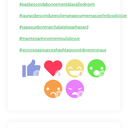
#pasbesoindabonnementàlasalledegym
#jauraisbesoindunejolienanapourmemasserledospliiiiize
#yapasunbonmatchalateleparhasard
#maintenantvivementquilpleuve
#jecroispasqueceshashtagsvontdevenirviraux