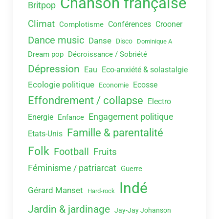
Chanson française
Britpop
Climat
Conférences
Crooner
Complotisme
Dance music
Danse
Disco
Dominique A
Dream pop
Décroissance / Sobriété
Dépression
Eau
Eco-anxiété & solastalgie
Ecologie politique
Ecosse
Economie
Effondrement / collapse
Electro
Engagement politique
Energie
Enfance
Famille & parentalité
Etats-Unis
Folk
Football
Fruits
Féminisme / patriarcat
Guerre
Indé
Gérard Manset
Hard-rock
Jardin & jardinage
Jay-Jay Johanson