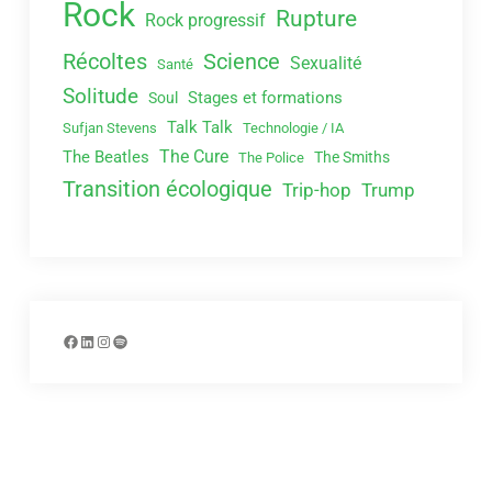
Rock
Rupture
Rock progressif
Récoltes
Science
Sexualité
Santé
Solitude
Stages et formations
Soul
Talk Talk
Sufjan Stevens
Technologie / IA
The Cure
The Beatles
The Smiths
The Police
Transition écologique
Trip-hop
Trump
Facebook
LinkedIn
Instagram
Spotify