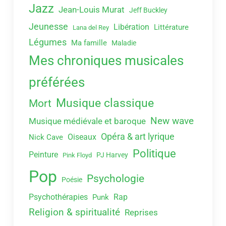
Jazz
Jean-Louis Murat
Jeff Buckley
Jeunesse
Libération
Littérature
Lana del Rey
Légumes
Ma famille
Maladie
Mes chroniques musicales
préférées
Musique classique
Mort
New wave
Musique médiévale et baroque
Opéra & art lyrique
Oiseaux
Nick Cave
Politique
Peinture
PJ Harvey
Pink Floyd
Pop
Psychologie
Poésie
Psychothérapies
Rap
Punk
Religion & spiritualité
Reprises