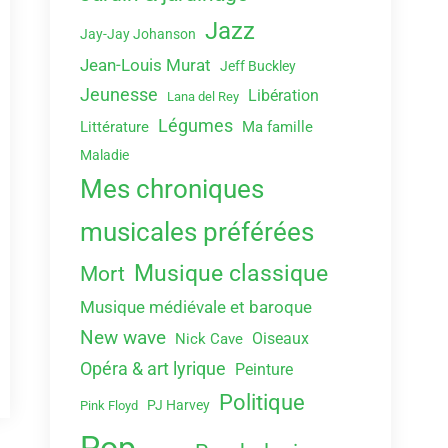
Jazz
Jay-Jay Johanson
Jean-Louis Murat
Jeff Buckley
Jeunesse
Libération
Lana del Rey
Légumes
Littérature
Ma famille
Maladie
Mes chroniques
musicales préférées
Musique classique
Mort
Musique médiévale et baroque
New wave
Oiseaux
Nick Cave
Opéra & art lyrique
Peinture
Politique
PJ Harvey
Pink Floyd