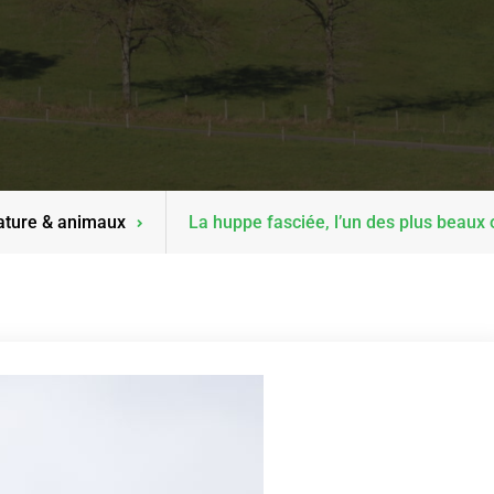
ature & animaux
La huppe fasciée, l’un des plus beau