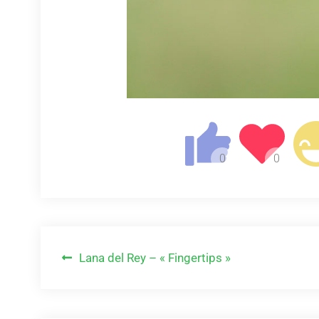
Navigation
Lana del Rey – « Fingertips »
de
l’article