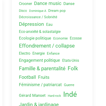
Dance music
Danse
Crooner
Dream pop
Disco
Dominique A
Décroissance / Sobriété
Dépression
Eau
Eco-anxiété & solastalgie
Ecologie politique
Ecosse
Economie
Effondrement / collapse
Electro
Energie
Enfance
Engagement politique
Etats-Unis
Folk
Famille & parentalité
Football
Fruits
Féminisme / patriarcat
Guerre
Indé
Gérard Manset
Hard-rock
Jardin & jardinage