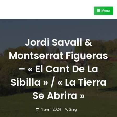
Skip
to
Menu
content
Jordi Savall &
Montserrat Figueras
– « El Cant De La
Sibilla » / « La Tierra
Se Abrira »
1 avril 2024
Greg