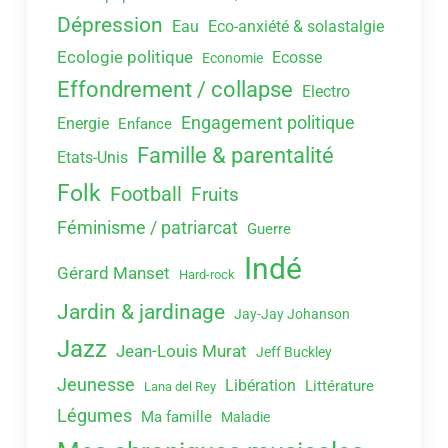
Dépression
Eau
Eco-anxiété & solastalgie
Ecologie politique
Ecosse
Economie
Effondrement / collapse
Electro
Engagement politique
Energie
Enfance
Famille & parentalité
Etats-Unis
Folk
Football
Fruits
Féminisme / patriarcat
Guerre
Indé
Gérard Manset
Hard-rock
Jardin & jardinage
Jay-Jay Johanson
Jazz
Jean-Louis Murat
Jeff Buckley
Jeunesse
Libération
Littérature
Lana del Rey
Légumes
Ma famille
Maladie