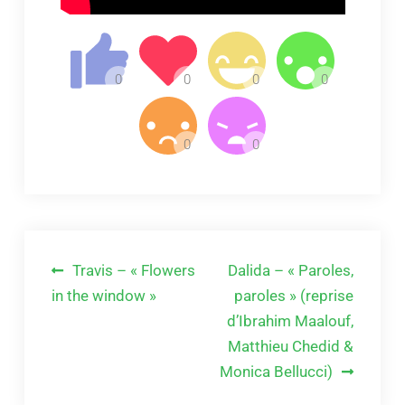
Navigation
Travis – « Flowers
Dalida – « Paroles,
de
in the window »
paroles » (reprise
d’Ibrahim Maalouf,
l’article
Matthieu Chedid &
Monica Bellucci)