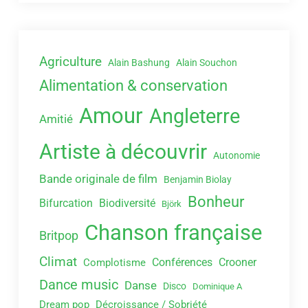
Agriculture
Alain Bashung
Alain Souchon
Alimentation & conservation
Amour
Angleterre
Amitié
Artiste à découvrir
Autonomie
Bande originale de film
Benjamin Biolay
Bonheur
Bifurcation
Biodiversité
Björk
Chanson française
Britpop
Climat
Conférences
Crooner
Complotisme
Dance music
Danse
Disco
Dominique A
Dream pop
Décroissance / Sobriété