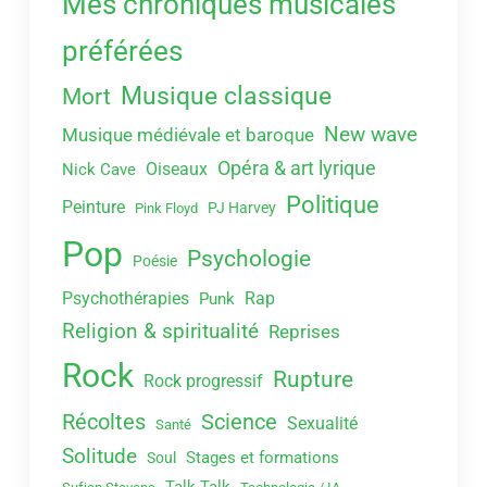
Mes chroniques musicales
préférées
Musique classique
Mort
New wave
Musique médiévale et baroque
Opéra & art lyrique
Oiseaux
Nick Cave
Politique
Peinture
PJ Harvey
Pink Floyd
Pop
Psychologie
Poésie
Psychothérapies
Rap
Punk
Religion & spiritualité
Reprises
Rock
Rupture
Rock progressif
Récoltes
Science
Sexualité
Santé
Solitude
Stages et formations
Soul
Talk Talk