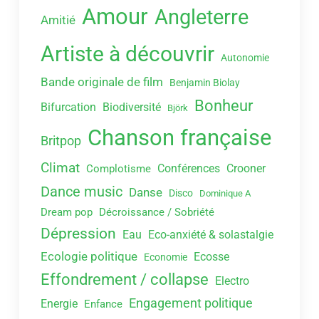
Amour
Angleterre
Amitié
Artiste à découvrir
Autonomie
Bande originale de film
Benjamin Biolay
Bonheur
Bifurcation
Biodiversité
Björk
Chanson française
Britpop
Climat
Conférences
Crooner
Complotisme
Dance music
Danse
Disco
Dominique A
Dream pop
Décroissance / Sobriété
Dépression
Eau
Eco-anxiété & solastalgie
Ecologie politique
Ecosse
Economie
Effondrement / collapse
Electro
Engagement politique
Energie
Enfance