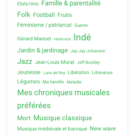
Famille & parentalité
Etats-Unis
Folk
Football
Fruits
Féminisme / patriarcat
Guerre
Indé
Gérard Manset
Hard-rock
Jardin & jardinage
Jay-Jay Johanson
Jazz
Jean-Louis Murat
Jeff Buckley
Jeunesse
Libération
Littérature
Lana del Rey
Légumes
Ma famille
Maladie
Mes chroniques musicales
préférées
Musique classique
Mort
New wave
Musique médiévale et baroque