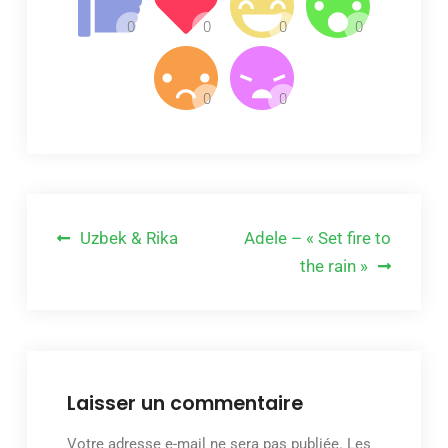
Navigation
Uzbek & Rika
Adele – « Set fire to
de
the rain »
l’article
Laisser un commentaire
Votre adresse e-mail ne sera pas publiée.
Les