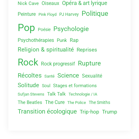
Opéra & art lyrique
Oiseaux
Nick Cave
Politique
Peinture
PJ Harvey
Pink Floyd
Pop
Psychologie
Poésie
Psychothérapies
Rap
Punk
Religion & spiritualité
Reprises
Rock
Rupture
Rock progressif
Récoltes
Science
Sexualité
Santé
Solitude
Stages et formations
Soul
Talk Talk
Sufjan Stevens
Technologie / IA
The Cure
The Beatles
The Smiths
The Police
Transition écologique
Trip-hop
Trump