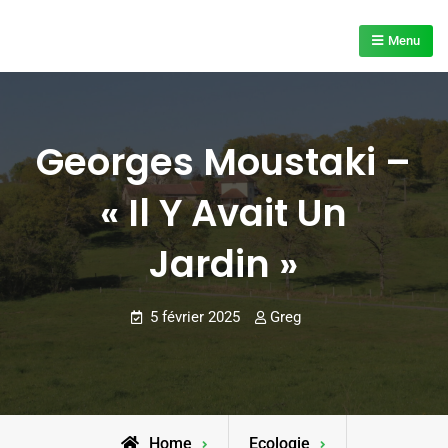
Skip
to
Menu
content
Georges Moustaki –
« Il Y Avait Un
Jardin »
5 février 2025
Greg
Home
Ecologie