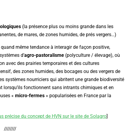
cologiques
(la présence plus ou moins grande dans les
manentes, de mares, de zones humides, de prés vergers…)
nt quand même tendance à interagir de façon positive,
 systèmes d’
agro-pastoralisme
(polyculture / élevage), où
tion avec des prairies temporaires et des cultures
xtensif, des zones humides, des bocages ou des vergers de
 des systèmes nourriciers qui abritent une grande biodiversité
nt lorsqu’ils fonctionnent sans intrants chimiques et en
euses «
micro-fermes
» popularisées en France par la
us précise du concept de HVN sur le site de Solagro
]
////////