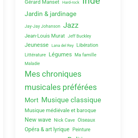
Indé
Gérard Manset
Hard-rock
Jardin & jardinage
Jazz
Jay-Jay Johanson
Jean-Louis Murat
Jeff Buckley
Jeunesse
Libération
Lana del Rey
Légumes
Littérature
Ma famille
Maladie
Mes chroniques
musicales préférées
Musique classique
Mort
Musique médiévale et baroque
New wave
Oiseaux
Nick Cave
Opéra & art lyrique
Peinture