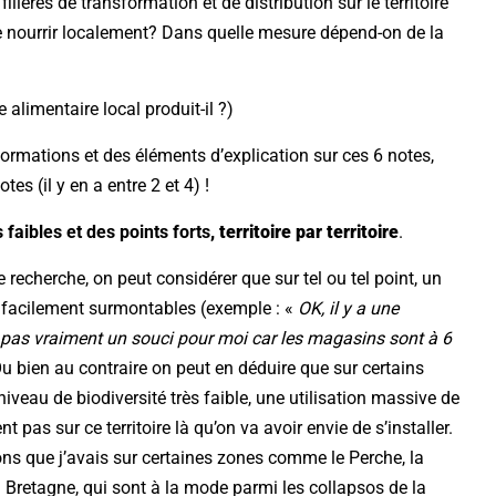
 filières de transformation et de distribution sur le territoire
se nourrir localement? Dans quelle mesure dépend-on de la
 alimentaire local produit-il ?)
formations et des éléments d’explication sur ces 6 notes,
s (il y en a entre 2 et 4) !
 faibles et des points forts
, territoire par territoire
.
 recherche, on peut considérer que sur tel ou tel point, un
t facilement surmontables (exemple : «
OK, il y a une
 pas vraiment un souci pour moi car les magasins sont à 6
Ou bien au contraire on peut en déduire que sur certains
 niveau de biodiversité très faible, une utilisation massive de
pas sur ce territoire là qu’on va avoir envie de s’installer.
ions que j’avais sur certaines zones comme le Perche, la
a Bretagne, qui sont à la mode parmi les collapsos de la