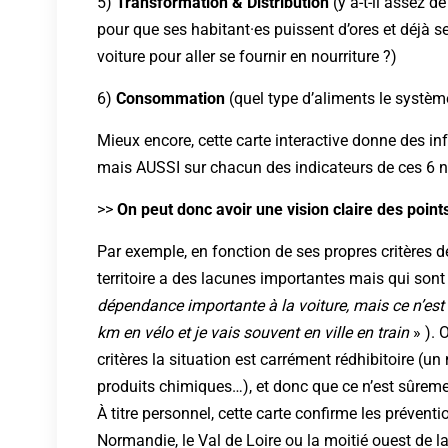
5)
Transformation & Distribution
(y a-t-il assez de
pour que ses habitant·es puissent d’ores et déjà 
voiture pour aller se fournir en nourriture ?)
6)
Consommation
(quel type d’aliments le système
Mieux encore, cette carte interactive donne des in
mais AUSSI sur chacun des indicateurs de ces 6 note
>>
On peut donc avoir une vision claire des points
Par exemple, en fonction de ses propres critères de
territoire a des lacunes importantes mais qui son
dépendance importante à la voiture, mais ce n’est
km en vélo et je vais souvent en ville en train
» ). 
critères la situation est carrément rédhibitoire (un
produits chimiques…), et donc que ce n’est sûrement 
À titre personnel, cette carte confirme les prévent
Normandie, le Val de Loire ou la moitié ouest de l