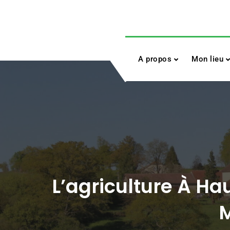
Skip
to
content
A propos
Mon lieu
L’agriculture À Ha
M