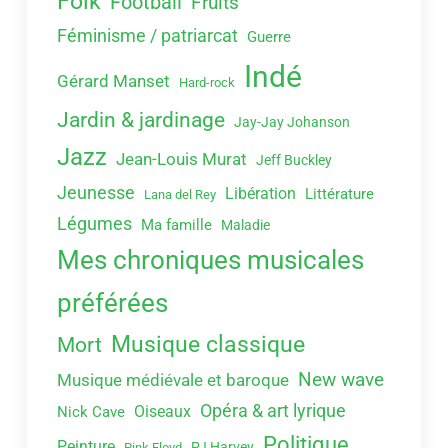
Folk
Football
Fruits
Féminisme / patriarcat
Guerre
Indé
Gérard Manset
Hard-rock
Jardin & jardinage
Jay-Jay Johanson
Jazz
Jean-Louis Murat
Jeff Buckley
Jeunesse
Libération
Littérature
Lana del Rey
Légumes
Ma famille
Maladie
Mes chroniques musicales
préférées
Musique classique
Mort
New wave
Musique médiévale et baroque
Opéra & art lyrique
Oiseaux
Nick Cave
Politique
Peinture
PJ Harvey
Pink Floyd