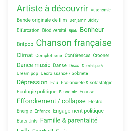
Artiste à découvrir
Autonomie
Bande originale de film
Benjamin Biolay
Bonheur
Bifurcation
Biodiversité
Björk
Chanson française
Britpop
Climat
Conférences
Crooner
Complotisme
Dance music
Danse
Disco
Dominique A
Dream pop
Décroissance / Sobriété
Dépression
Eau
Eco-anxiété & solastalgie
Ecologie politique
Ecosse
Economie
Effondrement / collapse
Electro
Engagement politique
Energie
Enfance
Famille & parentalité
Etats-Unis