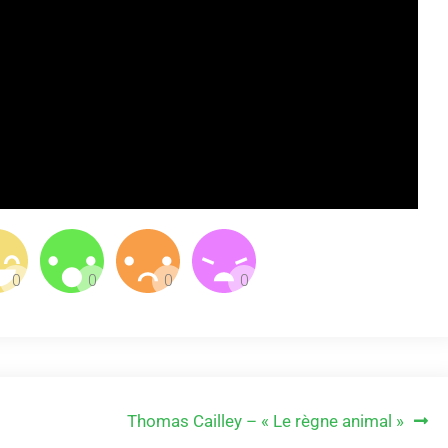
Thomas Cailley – « Le règne animal »