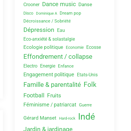
Dance music
Danse
Crooner
Dream pop
Disco
Dominique A
Décroissance / Sobriété
Dépression
Eau
Eco-anxiété & solastalgie
Ecologie politique
Ecosse
Economie
Effondrement / collapse
Electro
Energie
Enfance
Engagement politique
Etats-Unis
Folk
Famille & parentalité
Football
Fruits
Féminisme / patriarcat
Guerre
Indé
Gérard Manset
Hard-rock
Jardin & jardinage