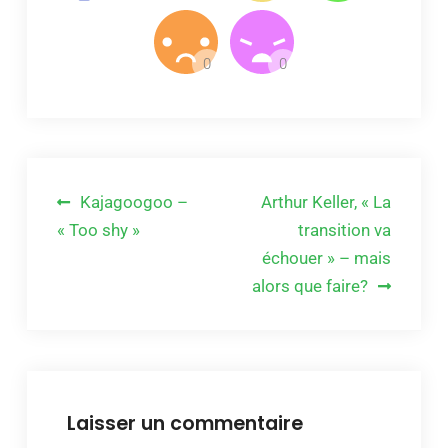
Navigation
Kajagoogoo –
Arthur Keller, « La
de
« Too shy »
transition va
échouer » – mais
l’article
alors que faire?
Laisser un commentaire