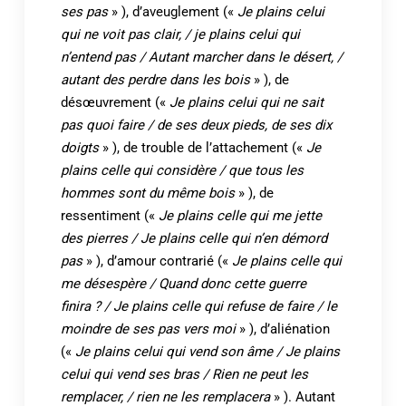
ses pas
» ), d’aveuglement («
Je plains celui
qui ne voit pas clair, / je plains celui qui
n’entend pas / Autant marcher dans le désert, /
autant des perdre dans les bois
» ), de
désœuvrement («
Je plains celui qui ne sait
pas quoi faire / de ses deux pieds, de ses dix
doigts
» ), de trouble de l’attachement («
Je
plains celle qui considère / que tous les
hommes sont du même bois
» ), de
ressentiment («
Je plains celle qui me jette
des pierres / Je plains celle qui n’en démord
pas
» ), d’amour contrarié («
Je plains celle qui
me désespère / Quand donc cette guerre
finira ? / Je plains celle qui refuse de faire / le
moindre de ses pas vers moi
» ), d’aliénation
(«
Je plains celui qui vend son âme / Je plains
celui qui vend ses bras / Rien ne peut les
remplacer, / rien ne les remplacera
» ). Autant