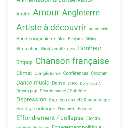
Amour
Angleterre
Amitié
Artiste à découvrir
Autonomie
Bande originale de film
Benjamin Biolay
Bonheur
Bifurcation
Biodiversité
Björk
Chanson française
Britpop
Climat
Conférences
Crooner
Complotisme
Dance music
Danse
Disco
Dominique A
Dream pop
Décroissance / Sobriété
Dépression
Eau
Eco-anxiété & solastalgie
Ecologie politique
Ecosse
Economie
Effondrement / collapse
Electro
Engagement politique
Energie
Enfance