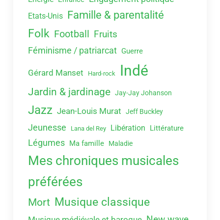
Famille & parentalité
Etats-Unis
Folk
Football
Fruits
Féminisme / patriarcat
Guerre
Indé
Gérard Manset
Hard-rock
Jardin & jardinage
Jay-Jay Johanson
Jazz
Jean-Louis Murat
Jeff Buckley
Jeunesse
Libération
Littérature
Lana del Rey
Légumes
Ma famille
Maladie
Mes chroniques musicales
préférées
Musique classique
Mort
New wave
Musique médiévale et baroque