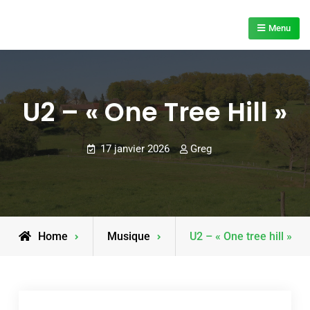
Skip
to
Menu
content
U2 – « One Tree Hill »
17 janvier 2026
Greg
Home
Musique
U2 – « One tree hill »