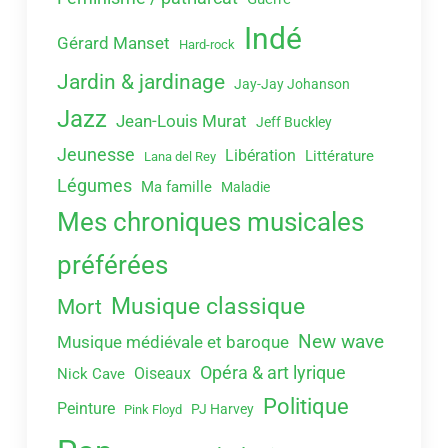
Indé
Gérard Manset
Hard-rock
Jardin & jardinage
Jay-Jay Johanson
Jazz
Jean-Louis Murat
Jeff Buckley
Jeunesse
Libération
Littérature
Lana del Rey
Légumes
Ma famille
Maladie
Mes chroniques musicales
préférées
Musique classique
Mort
New wave
Musique médiévale et baroque
Opéra & art lyrique
Oiseaux
Nick Cave
Politique
Peinture
PJ Harvey
Pink Floyd