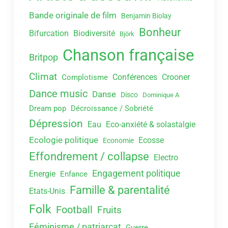
Bande originale de film
Benjamin Biolay
Bonheur
Bifurcation
Biodiversité
Björk
Chanson française
Britpop
Climat
Conférences
Crooner
Complotisme
Dance music
Danse
Disco
Dominique A
Dream pop
Décroissance / Sobriété
Dépression
Eau
Eco-anxiété & solastalgie
Ecologie politique
Ecosse
Economie
Effondrement / collapse
Electro
Engagement politique
Energie
Enfance
Famille & parentalité
Etats-Unis
Folk
Football
Fruits
Féminisme / patriarcat
Guerre