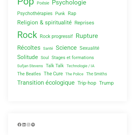
Pop
Psychologie
Poésie
Psychothérapies
Rap
Punk
Religion & spiritualité
Reprises
Rock
Rupture
Rock progressif
Récoltes
Science
Sexualité
Santé
Solitude
Stages et formations
Soul
Talk Talk
Sufjan Stevens
Technologie / IA
The Cure
The Beatles
The Smiths
The Police
Transition écologique
Trip-hop
Trump
Facebook
LinkedIn
Instagram
Spotify