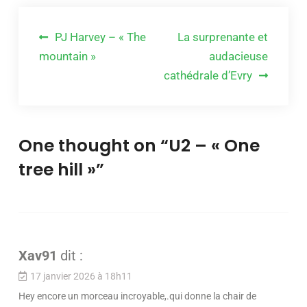
Navigation
PJ Harvey – « The
La surprenante et
de
mountain »
audacieuse
cathédrale d’Evry
l’article
One thought on “
U2 – « One
tree hill »
”
Xav91
dit :
17 janvier 2026 à 18h11
Hey encore un morceau incroyable,.qui donne la chair de