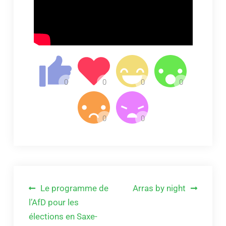
Navigation
Le programme de
Arras by night
de
l’AfD pour les
élections en Saxe-
l’article