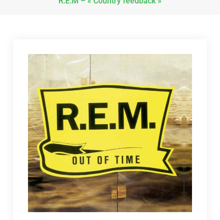
R.E.M – « Country feedback »