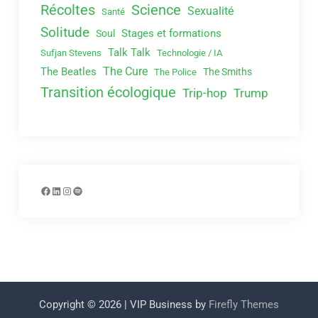
Récoltes
Science
Sexualité
Santé
Solitude
Stages et formations
Soul
Talk Talk
Sufjan Stevens
Technologie / IA
The Cure
The Beatles
The Smiths
The Police
Transition écologique
Trip-hop
Trump
Facebook
LinkedIn
Instagram
Spotify
Copyright © 2026
| VIP Business by
Firefly Themes