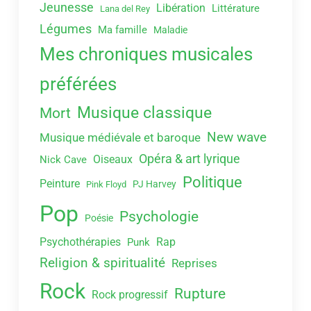
Jeunesse
Libération
Littérature
Lana del Rey
Légumes
Ma famille
Maladie
Mes chroniques musicales
préférées
Musique classique
Mort
New wave
Musique médiévale et baroque
Opéra & art lyrique
Oiseaux
Nick Cave
Politique
Peinture
PJ Harvey
Pink Floyd
Pop
Psychologie
Poésie
Psychothérapies
Rap
Punk
Religion & spiritualité
Reprises
Rock
Rupture
Rock progressif