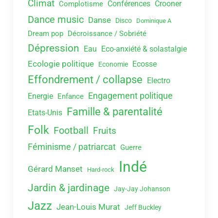
Climat
Conférences
Crooner
Complotisme
Dance music
Danse
Disco
Dominique A
Dream pop
Décroissance / Sobriété
Dépression
Eau
Eco-anxiété & solastalgie
Ecologie politique
Ecosse
Economie
Effondrement / collapse
Electro
Engagement politique
Energie
Enfance
Famille & parentalité
Etats-Unis
Folk
Football
Fruits
Féminisme / patriarcat
Guerre
Indé
Gérard Manset
Hard-rock
Jardin & jardinage
Jay-Jay Johanson
Jazz
Jean-Louis Murat
Jeff Buckley