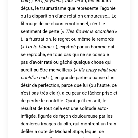
pain, / EST, psychics, fuck all
» ), les espoirs
déçus, le traumatisme que représente l’agonie
ou la disparition d’une relation amoureuse… Le
fil rouge de ce chaos émotionnel, c’est le
sentiment de perte («
This flower is scorched
»
), la frustration, le regret ou même le remords
(«
I’m to blame
» ), exprimé par un homme qui
se reproche, en tous cas qui ne se console
pas d’avoir raté ou gâché quelque chose qui
aurait pu être merveilleux («
It’s crazy what you
could’ve had
» ), en grande partie à cause d’un
désir de perfection, parce que lui (ou l’autre, ce
n’est pas très clair), a eu peur de lâcher prise et
de perdre le contrôle. Quoi qu’il en soit, le
résultat de tout cela est une solitude auto-
infligée, figurée de façon douloureuse par les
dernières images du clip, qui montrent un train
défiler à côté de Michael Stipe, lequel se